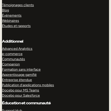
Témoignages clients
Blog
Événements
Webinaires
Études et rapports
Additionnel
Advanced Analytics
e-commerce
Communautés
Companion
Formation sans interface
Apprentissage gamifié
Entreprise étendue
Publication d’applications mobiles
Docebo pour MS Teams
Docebo pour Salesforce
Éducation et communauté
Support Hub