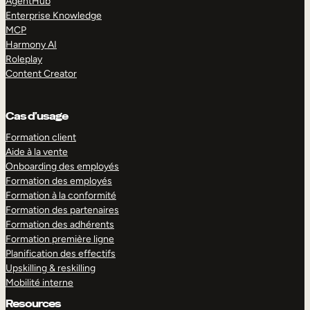
AgentHub
Enterprise Knowledge
MCP
Harmony AI
Roleplay
Content Creator
Cas d’usage
Formation client
Aide à la vente
Onboarding des employés
Formation des employés
Formation à la conformité
Formation des partenaires
Formation des adhérents
Formation première ligne
Planification des effectifs
Upskilling & reskilling
Mobilité interne
Resources