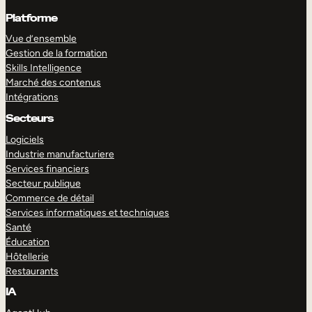
Platforme
Vue d’ensemble
Gestion de la formation
Skills Intelligence
Marché des contenus
Intégrations
Secteurs
Logiciels
Industrie manufacturiere
Services financiers
Secteur publique
Commerce de détail
Services informatiques et techniques
Santé
Éducation
Hôtellerie
Restaurants
IA