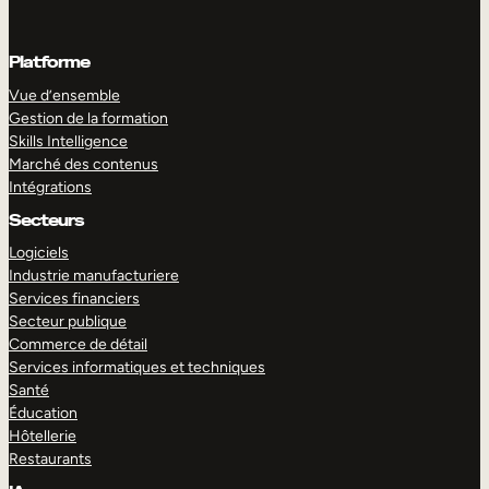
Platforme
Vue d’ensemble
Gestion de la formation
Skills Intelligence
Marché des contenus
Intégrations
Secteurs
Logiciels
Industrie manufacturiere
Services financiers
Secteur publique
Commerce de détail
Services informatiques et techniques
Santé
Éducation
Hôtellerie
Restaurants