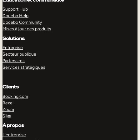
Support Hub
Docebo Help
Docebo Community
Mises à jour des produits
Solutions
Entreprise
Secteur publique
Partenaires
Services stratégiques
Clients
Booking.com
Rexel
Zoom
EXPLORER
DÉMO
Silæ
À propos
L’entreprise