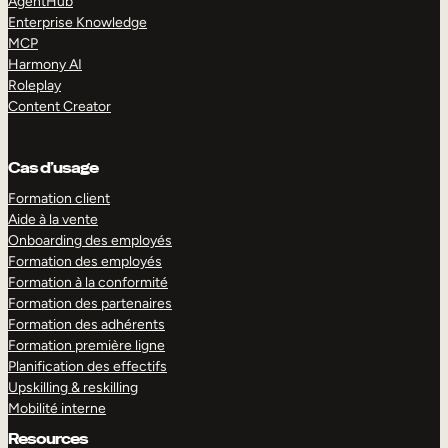
AgentHub
Enterprise Knowledge
MCP
Harmony AI
Roleplay
Content Creator
Cas d’usage
Formation client
Aide à la vente
Onboarding des employés
Formation des employés
Formation à la conformité
Formation des partenaires
Formation des adhérents
Formation première ligne
Planification des effectifs
Upskilling & reskilling
Mobilité interne
Resources