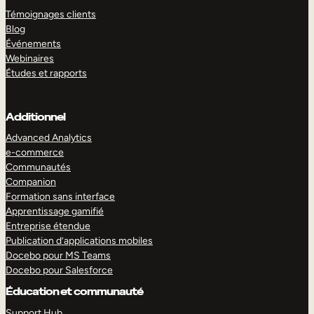
Témoignages clients
Blog
Événements
Webinaires
Études et rapports
Additionnel
Advanced Analytics
e-commerce
Communautés
Companion
Formation sans interface
Apprentissage gamifié
Entreprise étendue
Publication d’applications mobiles
Docebo pour MS Teams
Docebo pour Salesforce
Éducation et communauté
Support Hub