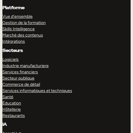
Platforme
Vue d’ensemble
Gestion de la formation
Skills Intelligence
Marché des contenus
Intégrations
Secteurs
Logiciels
Industrie manufacturiere
Services financiers
Secteur publique
Commerce de détail
Services informatiques et techniques
Santé
Éducation
Hôtellerie
Restaurants
IA