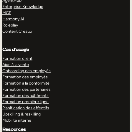
AgentHub
Enterprise Knowledge
MCP
Harmony AI
Roleplay
Content Creator
Cas d’usage
Formation client
Aide à la vente
Onboarding des employés
Formation des employés
Formation à la conformité
Formation des partenaires
Formation des adhérents
Formation première ligne
Planification des effectifs
Upskilling & reskilling
Mobilité interne
Resources