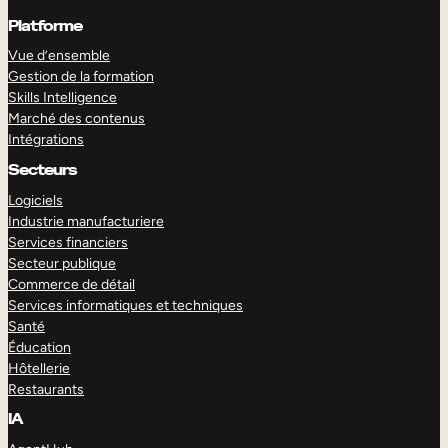
Platforme
Vue d’ensemble
Gestion de la formation
Skills Intelligence
Marché des contenus
Intégrations
Secteurs
Logiciels
Industrie manufacturiere
Services financiers
Secteur publique
Commerce de détail
Services informatiques et techniques
Santé
Éducation
Hôtellerie
Restaurants
IA