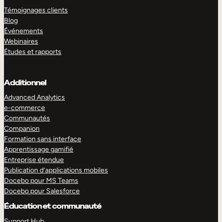
Témoignages clients
Blog
Événements
Webinaires
Études et rapports
Additionnel
Advanced Analytics
e-commerce
Communautés
Companion
Formation sans interface
Apprentissage gamifié
Entreprise étendue
Publication d’applications mobiles
Docebo pour MS Teams
Docebo pour Salesforce
Éducation et communauté
Support Hub