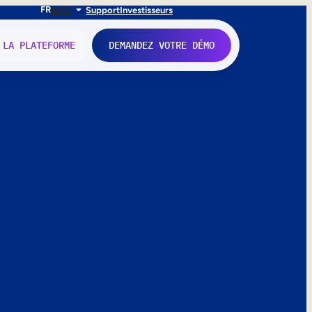
FR
EN
IT
Support
Investisseurs
 LA PLATEFORME
DEMANDEZ VOTRE DÉMO
nne.