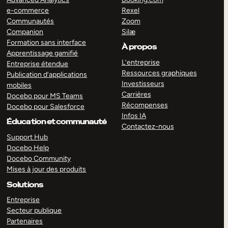
e-commerce
Rexel
Communautés
Zoom
Companion
Silæ
Formation sans interface
À propos
Apprentissage gamifié
L’entreprise
Entreprise étendue
Ressources graphiques
Publication d’applications
Investisseurs
mobiles
Carrières
Docebo pour MS Teams
Récompenses
Docebo pour Salesforce
Infos IA
Éducation et communauté
Contactez-nous
Support Hub
Docebo Help
Docebo Community
Mises à jour des produits
Solutions
Entreprise
Secteur publique
Partenaires