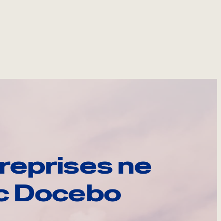
reprises ne
ec Docebo