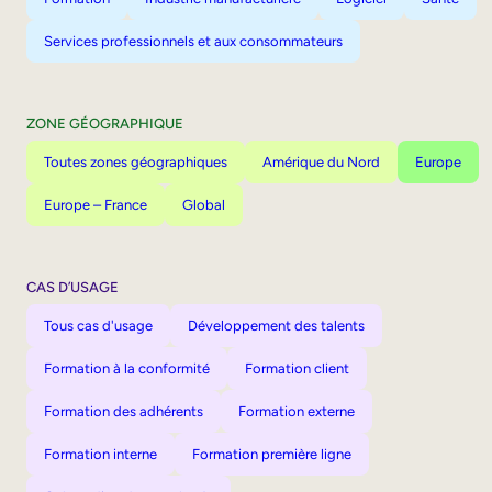
Services professionnels et aux consommateurs
ZONE GÉOGRAPHIQUE
Toutes zones géographiques
Amérique du Nord
Europe
Europe – France
Global
CAS D’USAGE
Tous cas d'usage
Développement des talents
Formation à la conformité
Formation client
Formation des adhérents
Formation externe
Formation interne
Formation première ligne