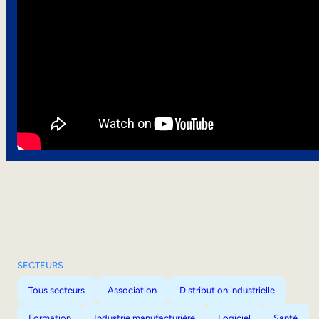
SECTEURS
Tous secteurs
Association
Distribution industrielle
Formation
Industrie manufacturière
Logiciel
Santé