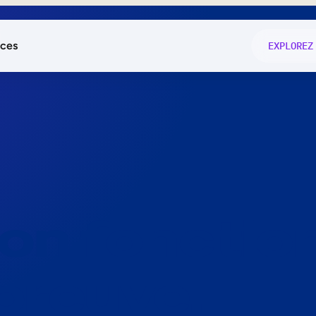
ces
EXPLOREZ
és
on fonctio
té
e
 preuve.