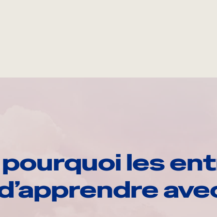
pourquoi les ent
d’apprendre av