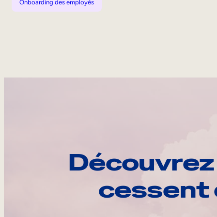
Onboarding des employés
Découvrez 
cessent 