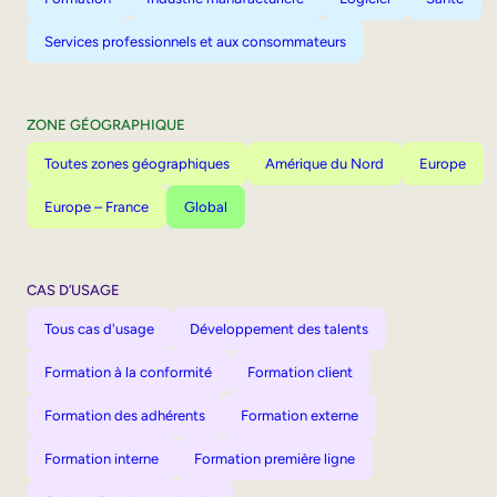
Services professionnels et aux consommateurs
ZONE GÉOGRAPHIQUE
Toutes zones géographiques
Amérique du Nord
Europe
Europe – France
Global
CAS D’USAGE
Tous cas d'usage
Développement des talents
Formation à la conformité
Formation client
Formation des adhérents
Formation externe
Formation interne
Formation première ligne