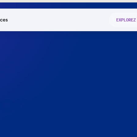
ces
EXPLOREZ
és
on fonctio
té
e
 preuve.