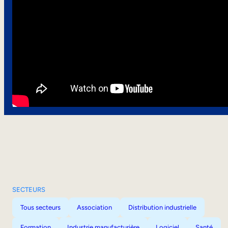
SECTEURS
Tous secteurs
Association
Distribution industrielle
Formation
Industrie manufacturière
Logiciel
Santé