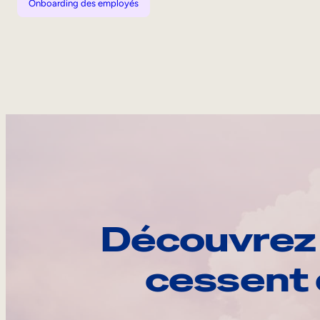
Onboarding des employés
Découvrez 
cessent 