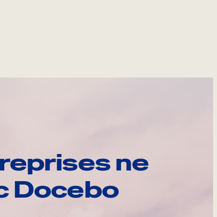
reprises ne
ec Docebo