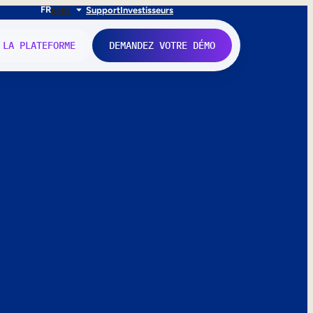
FR
EN
IT
Support
Investisseurs
 LA PLATEFORME
DEMANDEZ VOTRE DÉMO
nne.