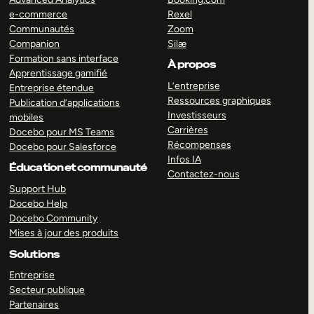
e-commerce
Rexel
Communautés
Zoom
Companion
Silæ
Formation sans interface
À propos
Apprentissage gamifié
L’entreprise
Entreprise étendue
Ressources graphiques
Publication d’applications
Investisseurs
mobiles
Carrières
Docebo pour MS Teams
Récompenses
Docebo pour Salesforce
Infos IA
Éducation et communauté
Contactez-nous
Support Hub
Docebo Help
Docebo Community
Mises à jour des produits
Solutions
Entreprise
Secteur publique
Partenaires