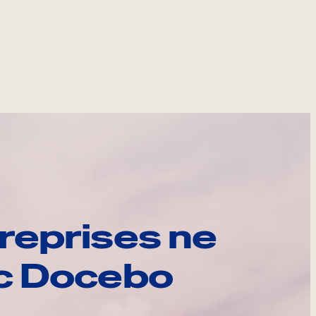
reprises ne
ec Docebo