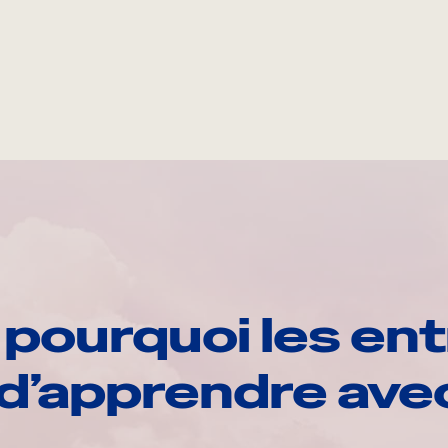
pourquoi les ent
d’apprendre av