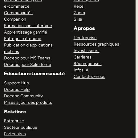
e-commerce
Rexel
Communautés
Zoom
Companion
Silæ
Formation sans interface
À propos
Apprentissage gamifié
L’entreprise
Entreprise étendue
Ressources graphiques
Publication d’applications
Investisseurs
mobiles
Carrières
Docebo pour MS Teams
Récompenses
Docebo pour Salesforce
Infos IA
Éducation et communauté
Contactez-nous
Support Hub
Docebo Help
Docebo Community
Mises à jour des produits
Solutions
Entreprise
Secteur publique
Partenaires