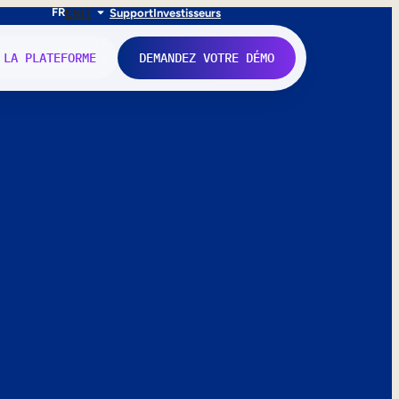
FR
EN
IT
Support
Investisseurs
 LA PLATEFORME
DEMANDEZ VOTRE DÉMO
nne.