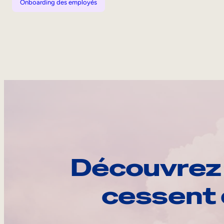
Onboarding des employés
Découvrez 
cessent 