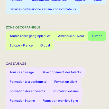
Services professionnels et aux consommateurs
ZONE GÉOGRAPHIQUE
Toutes zones géographiques
Amérique du Nord
Europe
Europe – France
Global
CAS D’USAGE
Tous cas d'usage
Développement des talents
Formation à la conformité
Formation client
Formation des adhérents
Formation externe
Formation interne
Formation première ligne