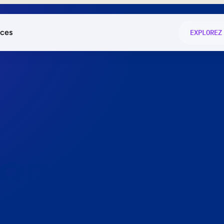
ces
EXPLOREZ
és
on fonctio
té
e
 preuve.