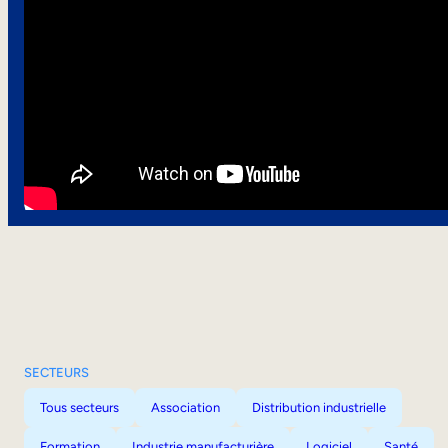
SECTEURS
Tous secteurs
Association
Distribution industrielle
Formation
Industrie manufacturière
Logiciel
Santé