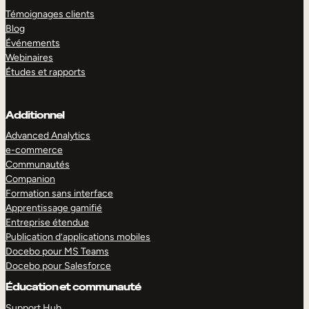
Témoignages clients
Blog
Événements
Webinaires
Études et rapports
Additionnel
Advanced Analytics
e-commerce
Communautés
Companion
Formation sans interface
Apprentissage gamifié
Entreprise étendue
Publication d’applications mobiles
Docebo pour MS Teams
Docebo pour Salesforce
Éducation et communauté
Support Hub