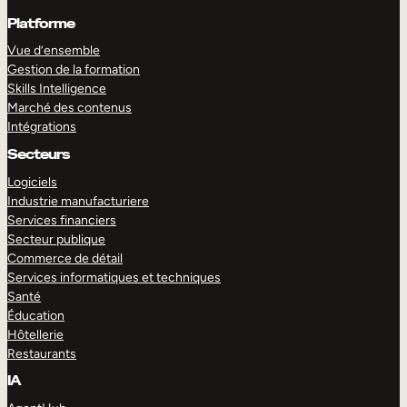
Platforme
Vue d’ensemble
Gestion de la formation
Skills Intelligence
Marché des contenus
Intégrations
Secteurs
Logiciels
Industrie manufacturiere
Services financiers
Secteur publique
Commerce de détail
Services informatiques et techniques
Santé
Éducation
Hôtellerie
Restaurants
IA