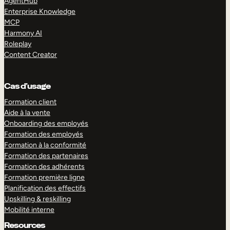
AgentHub
Enterprise Knowledge
MCP
Harmony AI
Roleplay
Content Creator
Cas d’usage
Formation client
Aide à la vente
Onboarding des employés
Formation des employés
Formation à la conformité
Formation des partenaires
Formation des adhérents
Formation première ligne
Planification des effectifs
Upskilling & reskilling
Mobilité interne
Resources