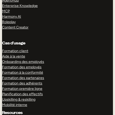
AgentHub
Enterprise Knowledge
MCP
Harmony AI
Roleplay
Content Creator
Cas d’usage
Formation client
Aide à la vente
Onboarding des employés
Formation des employés
Formation à la conformité
Formation des partenaires
Formation des adhérents
Formation première ligne
Planification des effectifs
Upskilling & reskilling
Mobilité interne
Resources