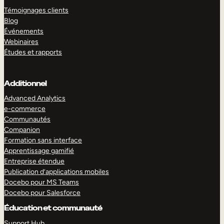
Témoignages clients
Blog
Événements
Webinaires
Études et rapports
Additionnel
Advanced Analytics
e-commerce
Communautés
Companion
Formation sans interface
Apprentissage gamifié
Entreprise étendue
Publication d’applications mobiles
Docebo pour MS Teams
Docebo pour Salesforce
Éducation et communauté
Support Hub