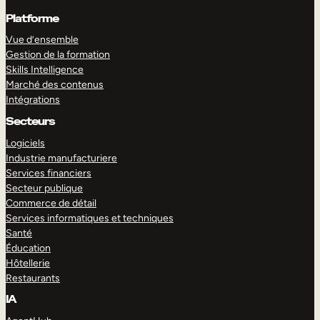
Platforme
Vue d’ensemble
Gestion de la formation
Skills Intelligence
Marché des contenus
Intégrations
Secteurs
Logiciels
Industrie manufacturiere
Services financiers
Secteur publique
Commerce de détail
Services informatiques et techniques
Santé
Éducation
Hôtellerie
Restaurants
IA