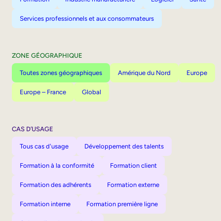
Services professionnels et aux consommateurs
ZONE GÉOGRAPHIQUE
Toutes zones géographiques
Amérique du Nord
Europe
Europe – France
Global
CAS D’USAGE
Tous cas d'usage
Développement des talents
Formation à la conformité
Formation client
Formation des adhérents
Formation externe
Formation interne
Formation première ligne