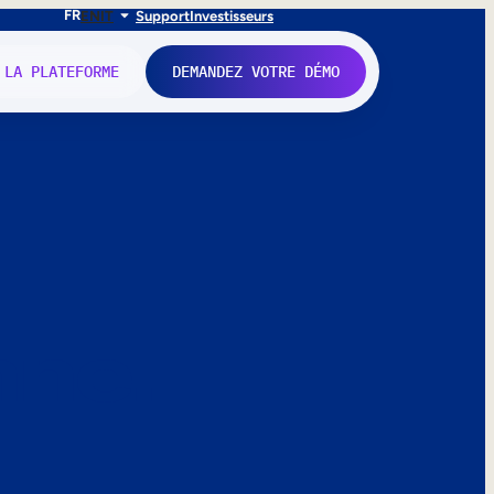
FR
EN
IT
Support
Investisseurs
 LA PLATEFORME
DEMANDEZ VOTRE DÉMO
nne.