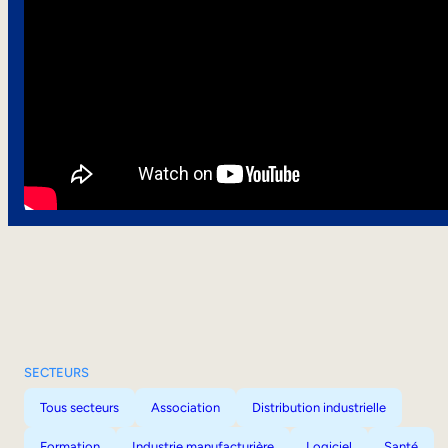
SECTEURS
Tous secteurs
Association
Distribution industrielle
Formation
Industrie manufacturière
Logiciel
Santé