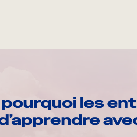
pourquoi les ent
d’apprendre av