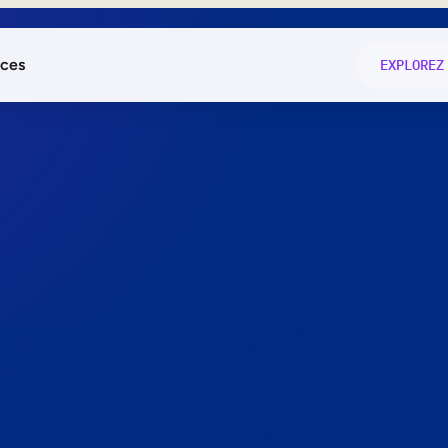
ces
EXPLOREZ
és
on fonctio
té
e
 preuve.