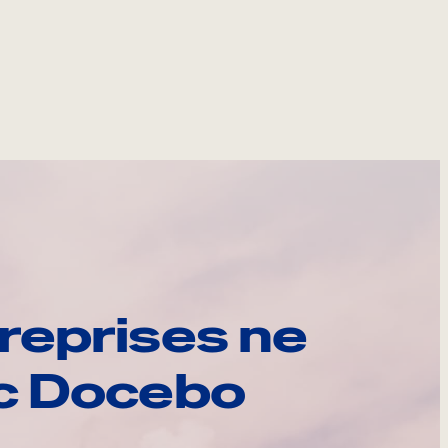
reprises ne
ec Docebo