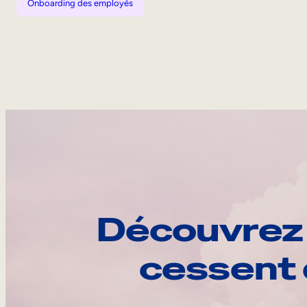
Onboarding des employés
Découvrez 
cessent 