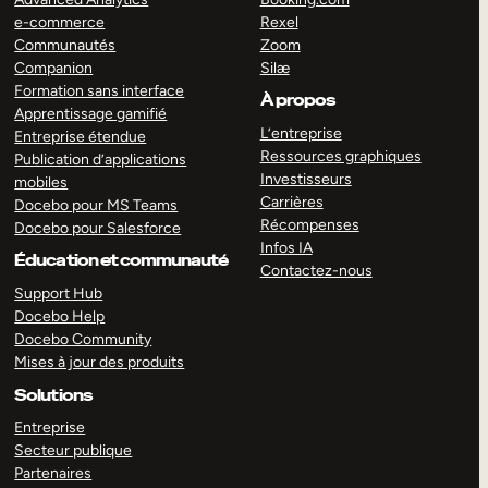
e-commerce
Rexel
Communautés
Zoom
Companion
Silæ
Formation sans interface
À propos
Apprentissage gamifié
L’entreprise
Entreprise étendue
Ressources graphiques
Publication d’applications
Investisseurs
mobiles
Carrières
Docebo pour MS Teams
Récompenses
Docebo pour Salesforce
Infos IA
Éducation et communauté
Contactez-nous
Support Hub
Docebo Help
Docebo Community
Mises à jour des produits
Solutions
Entreprise
Secteur publique
Partenaires