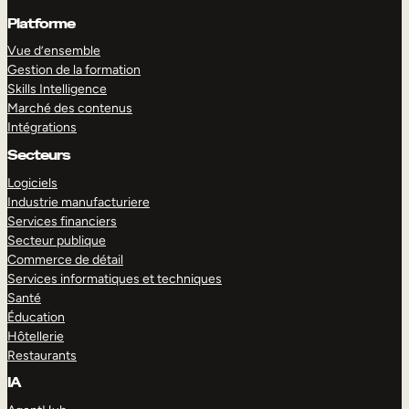
Platforme
Vue d’ensemble
Gestion de la formation
Skills Intelligence
Marché des contenus
Intégrations
Secteurs
Logiciels
Industrie manufacturiere
Services financiers
Secteur publique
Commerce de détail
Services informatiques et techniques
Santé
Éducation
Hôtellerie
Restaurants
IA