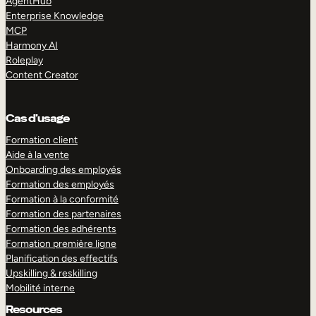
AgentHub
Enterprise Knowledge
MCP
Harmony AI
Roleplay
Content Creator
Cas d’usage
Formation client
Aide à la vente
Onboarding des employés
Formation des employés
Formation à la conformité
Formation des partenaires
Formation des adhérents
Formation première ligne
Planification des effectifs
Upskilling & reskilling
Mobilité interne
Resources