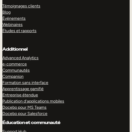
Témoignages clients
Blog
Événements
Webinaires
Études et rapports
Additionnel
Advanced Analytics
e-commerce
Communautés
Companion
Formation sans interface
Apprentissage gamifié
Entreprise étendue
Publication d’applications mobiles
Docebo pour MS Teams
Docebo pour Salesforce
Éducation et communauté
Support Hub