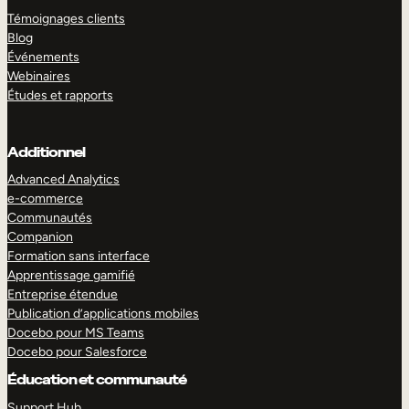
Témoignages clients
Blog
Événements
Webinaires
Études et rapports
Additionnel
Advanced Analytics
e-commerce
Communautés
Companion
Formation sans interface
Apprentissage gamifié
Entreprise étendue
Publication d’applications mobiles
Docebo pour MS Teams
Docebo pour Salesforce
Éducation et communauté
Support Hub