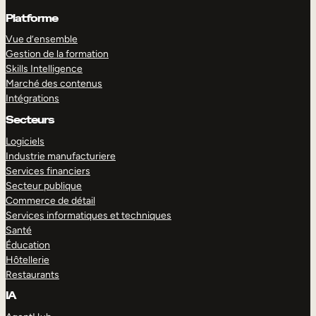
Platforme
Vue d’ensemble
Gestion de la formation
Skills Intelligence
Marché des contenus
Intégrations
Secteurs
Logiciels
Industrie manufacturiere
Services financiers
Secteur publique
Commerce de détail
Services informatiques et techniques
Santé
Éducation
Hôtellerie
Restaurants
IA