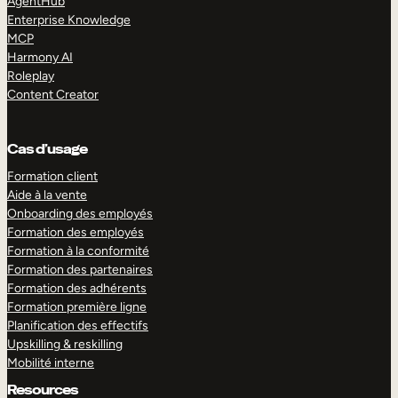
AgentHub
Enterprise Knowledge
MCP
Harmony AI
Roleplay
Content Creator
Cas d’usage
Formation client
Aide à la vente
Onboarding des employés
Formation des employés
Formation à la conformité
Formation des partenaires
Formation des adhérents
Formation première ligne
Planification des effectifs
Upskilling & reskilling
Mobilité interne
Resources