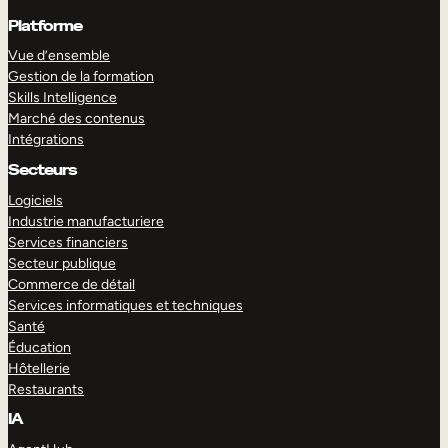
Platforme
Vue d’ensemble
Gestion de la formation
Skills Intelligence
Marché des contenus
Intégrations
Secteurs
Logiciels
Industrie manufacturiere
Services financiers
Secteur publique
Commerce de détail
Services informatiques et techniques
Santé
Éducation
Hôtellerie
Restaurants
IA