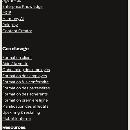
AgentHub
Enterprise Knowledge
MCP
Harmony AI
Roleplay
Content Creator
Cas d’usage
Formation client
Aide à la vente
Onboarding des employés
Formation des employés
Formation à la conformité
Formation des partenaires
Formation des adhérents
Formation première ligne
Planification des effectifs
Upskilling & reskilling
Mobilité interne
Resources