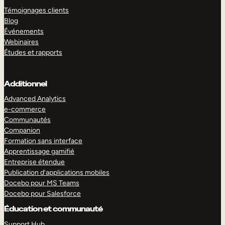
Témoignages clients
Blog
Événements
Webinaires
Études et rapports
Additionnel
Advanced Analytics
e-commerce
Communautés
Companion
Formation sans interface
Apprentissage gamifié
Entreprise étendue
Publication d’applications mobiles
Docebo pour MS Teams
Docebo pour Salesforce
Éducation et communauté
Support Hub