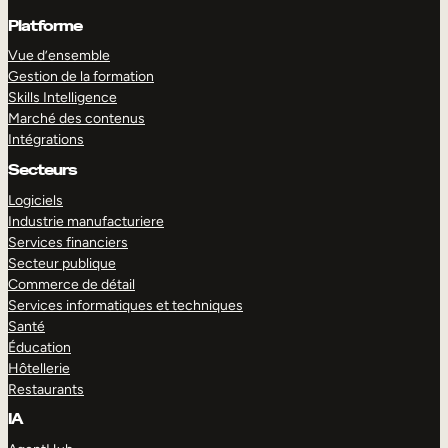
Platforme
Vue d’ensemble
Gestion de la formation
Skills Intelligence
Marché des contenus
Intégrations
Secteurs
Logiciels
Industrie manufacturiere
Services financiers
Secteur publique
Commerce de détail
Services informatiques et techniques
Santé
Éducation
Hôtellerie
Restaurants
IA