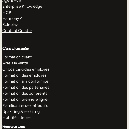
AgentHub
Enterprise Knowledge
MCP
Harmony AI
Roleplay
Content Creator
Cas d’usage
Formation client
Aide à la vente
Onboarding des employés
Formation des employés
Formation à la conformité
Formation des partenaires
Formation des adhérents
Formation première ligne
Planification des effectifs
Upskilling & reskilling
Mobilité interne
Resources