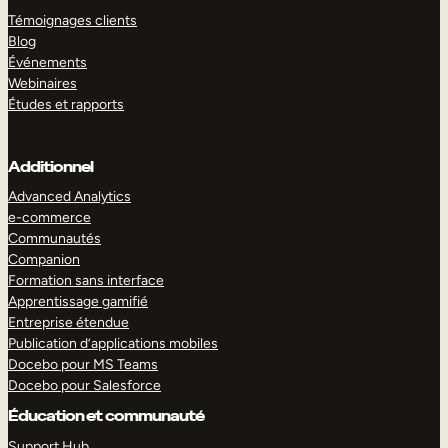
Témoignages clients
Blog
Événements
Webinaires
Études et rapports
Additionnel
Advanced Analytics
e-commerce
Communautés
Companion
Formation sans interface
Apprentissage gamifié
Entreprise étendue
Publication d’applications mobiles
Docebo pour MS Teams
Docebo pour Salesforce
Éducation et communauté
Support Hub