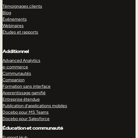
Témoignages clients
Blog
Événements
Webinaires
Études et rapports
Additionnel
Advanced Analytics
e-commerce
Communautés
Companion
Formation sans interface
Apprentissage gamifié
Entreprise étendue
Publication d’applications mobiles
Docebo pour MS Teams
Docebo pour Salesforce
Éducation et communauté
Support Hub