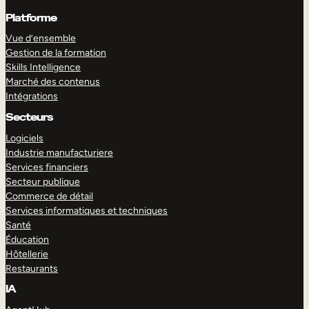
Platforme
Vue d’ensemble
Gestion de la formation
Skills Intelligence
Marché des contenus
Intégrations
Secteurs
Logiciels
Industrie manufacturiere
Services financiers
Secteur publique
Commerce de détail
Services informatiques et techniques
Santé
Éducation
Hôtellerie
Restaurants
IA