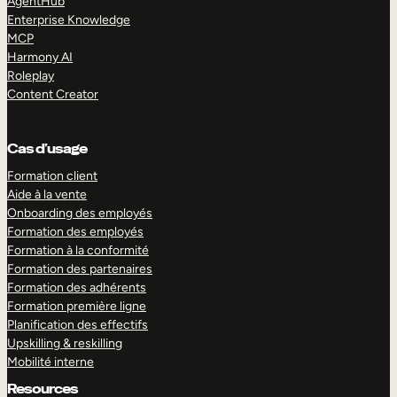
AgentHub
Enterprise Knowledge
MCP
Harmony AI
Roleplay
Content Creator
Cas d’usage
Formation client
Aide à la vente
Onboarding des employés
Formation des employés
Formation à la conformité
Formation des partenaires
Formation des adhérents
Formation première ligne
Planification des effectifs
Upskilling & reskilling
Mobilité interne
Resources