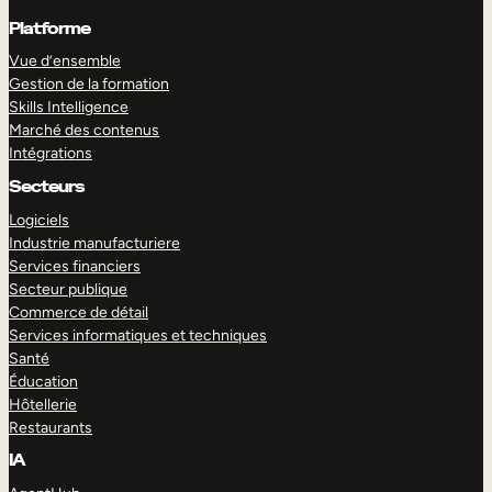
Platforme
Vue d’ensemble
Gestion de la formation
Skills Intelligence
Marché des contenus
Intégrations
Secteurs
Logiciels
Industrie manufacturiere
Services financiers
Secteur publique
Commerce de détail
Services informatiques et techniques
Santé
Éducation
Hôtellerie
Restaurants
IA