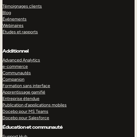
Témoignages clients
Blog
Événements
Webinaires
Études et rapports
Additionnel
Advanced Analytics
e-commerce
Communautés
Companion
Formation sans interface
Apprentissage gamifié
Entreprise étendue
Publication d’applications mobiles
Docebo pour MS Teams
Docebo pour Salesforce
Éducation et communauté
Support Hub