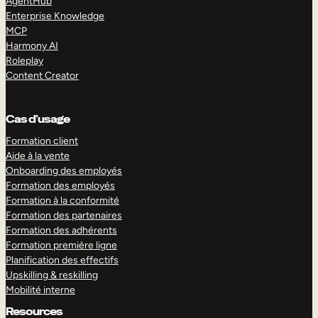
AgentHub
Enterprise Knowledge
MCP
Harmony AI
Roleplay
Content Creator
Cas d’usage
Formation client
Aide à la vente
Onboarding des employés
Formation des employés
Formation à la conformité
Formation des partenaires
Formation des adhérents
Formation première ligne
Planification des effectifs
Upskilling & reskilling
Mobilité interne
Resources