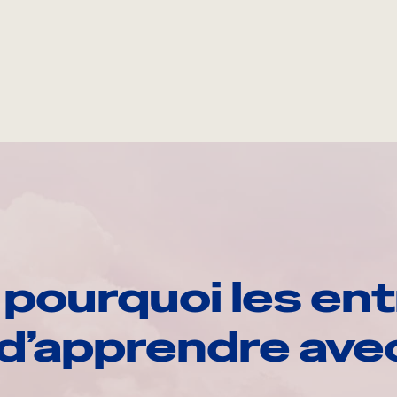
pourquoi les ent
d’apprendre av