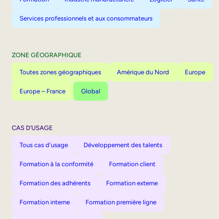
Services professionnels et aux consommateurs
ZONE GÉOGRAPHIQUE
Toutes zones géographiques
Amérique du Nord
Europe
Europe – France
Global
CAS D’USAGE
Tous cas d'usage
Développement des talents
Formation à la conformité
Formation client
Formation des adhérents
Formation externe
Formation interne
Formation première ligne