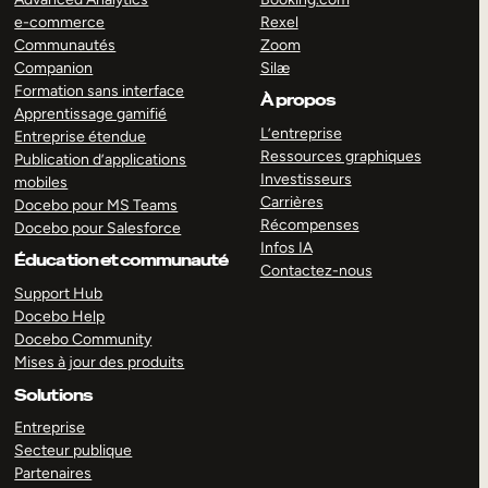
e-commerce
Rexel
Communautés
Zoom
Companion
Silæ
Formation sans interface
À propos
Apprentissage gamifié
L’entreprise
Entreprise étendue
Ressources graphiques
Publication d’applications
Investisseurs
mobiles
Carrières
Docebo pour MS Teams
Récompenses
Docebo pour Salesforce
Infos IA
Éducation et communauté
Contactez-nous
Support Hub
Docebo Help
Docebo Community
Mises à jour des produits
Solutions
Entreprise
Secteur publique
Partenaires