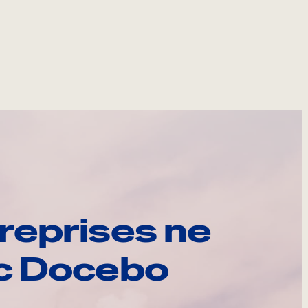
reprises ne
ec Docebo