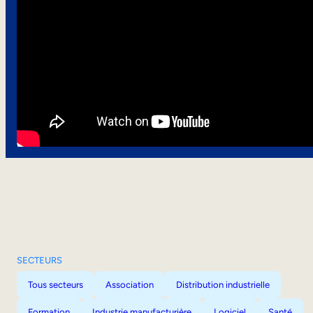
SECTEURS
Tous secteurs
Association
Distribution industrielle
Formation
Industrie manufacturière
Logiciel
Santé