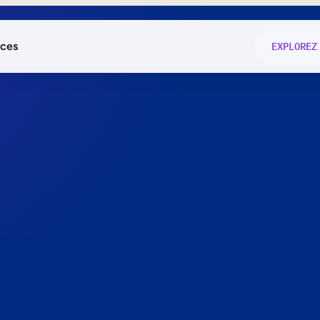
ces
EXPLOREZ
és
on fonctio
té
e
 preuve.