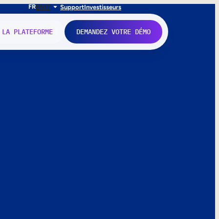
FR
EN
IT
Support
Investisseurs
 LA PLATEFORME
DEMANDEZ VOTRE DÉMO
nne.