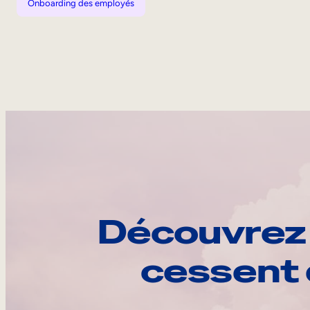
Onboarding des employés
Découvrez 
cessent 