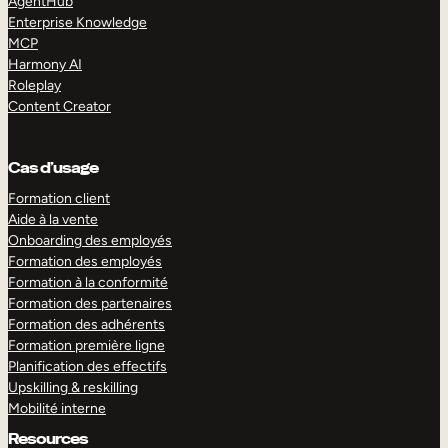
AgentHub
Enterprise Knowledge
MCP
Harmony AI
Roleplay
Content Creator
Cas d’usage
Formation client
Aide à la vente
Onboarding des employés
Formation des employés
Formation à la conformité
Formation des partenaires
Formation des adhérents
Formation première ligne
Planification des effectifs
Upskilling & reskilling
Mobilité interne
Resources