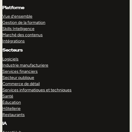
Platforme
Vue d’ensemble
Gestion de la formation
Skills Intelligence
Marché des contenus
Intégrations
Secteurs
Logiciels
Industrie manufacturiere
Services financiers
Secteur publique
Commerce de détail
Services informatiques et techniques
Santé
Éducation
Hôtellerie
Restaurants
IA