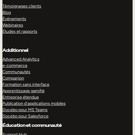
Témoignages clients
Blog
Événements
Webinaires
Études et rapports
Additionnel
Advanced Analytics
e-commerce
Communautés
Companion
Formation sans interface
Apprentissage gamifié
Entreprise étendue
Publication d’applications mobiles
Docebo pour MS Teams
Docebo pour Salesforce
Éducation et communauté
Support Hub