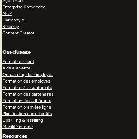
AgentHub
Enterprise Knowledge
MCP
Harmony AI
Roleplay
Content Creator
Cas d’usage
Formation client
Aide à la vente
Onboarding des employés
Formation des employés
Formation à la conformité
Formation des partenaires
Formation des adhérents
Formation première ligne
Planification des effectifs
Upskilling & reskilling
Mobilité interne
Resources