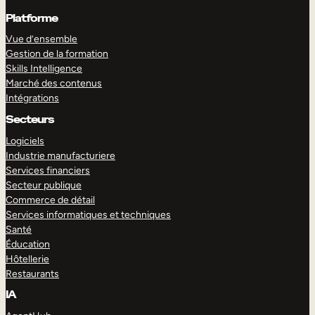
Platforme
Vue d’ensemble
Gestion de la formation
Skills Intelligence
Marché des contenus
Intégrations
Secteurs
Logiciels
Industrie manufacturiere
Services financiers
Secteur publique
Commerce de détail
Services informatiques et techniques
Santé
Éducation
Hôtellerie
Restaurants
IA