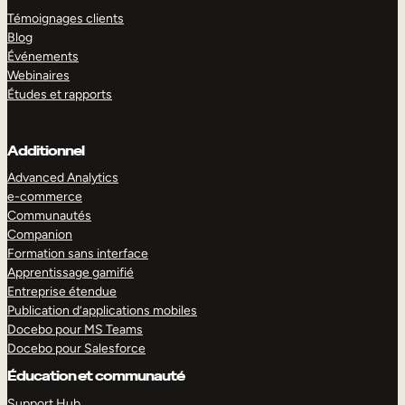
Témoignages clients
Blog
Événements
Webinaires
Études et rapports
Additionnel
Advanced Analytics
e-commerce
Communautés
Companion
Formation sans interface
Apprentissage gamifié
Entreprise étendue
Publication d’applications mobiles
Docebo pour MS Teams
Docebo pour Salesforce
Éducation et communauté
Support Hub