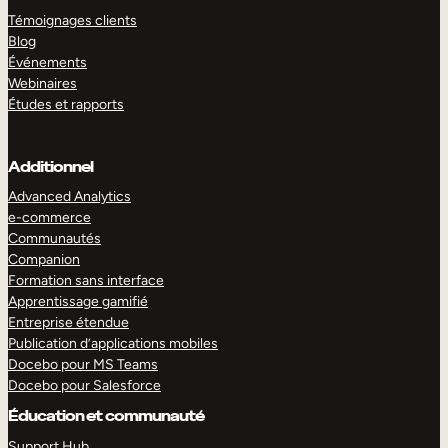
Témoignages clients
Blog
Événements
Webinaires
Études et rapports
Additionnel
Advanced Analytics
e-commerce
Communautés
Companion
Formation sans interface
Apprentissage gamifié
Entreprise étendue
Publication d’applications mobiles
Docebo pour MS Teams
Docebo pour Salesforce
Éducation et communauté
Support Hub