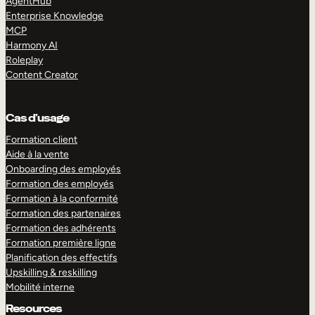
AgentHub
Enterprise Knowledge
MCP
Harmony AI
Roleplay
Content Creator
Cas d’usage
Formation client
Aide à la vente
Onboarding des employés
Formation des employés
Formation à la conformité
Formation des partenaires
Formation des adhérents
Formation première ligne
Planification des effectifs
Upskilling & reskilling
Mobilité interne
Resources