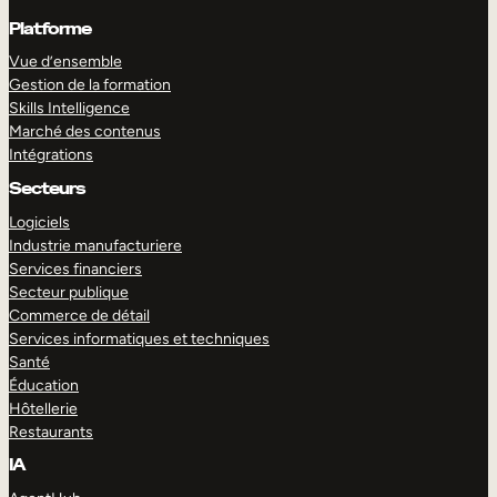
Platforme
Vue d’ensemble
Gestion de la formation
Skills Intelligence
Marché des contenus
Intégrations
Secteurs
Logiciels
Industrie manufacturiere
Services financiers
Secteur publique
Commerce de détail
Services informatiques et techniques
Santé
Éducation
Hôtellerie
Restaurants
IA