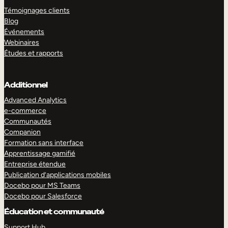
Témoignages clients
Blog
Événements
Webinaires
Études et rapports
Additionnel
Advanced Analytics
e-commerce
Communautés
Companion
Formation sans interface
Apprentissage gamifié
Entreprise étendue
Publication d’applications mobiles
Docebo pour MS Teams
Docebo pour Salesforce
Éducation et communauté
Support Hub