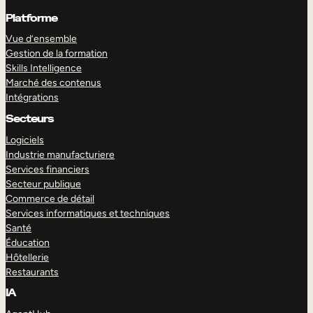
Platforme
Vue d’ensemble
Gestion de la formation
Skills Intelligence
Marché des contenus
Intégrations
Secteurs
Logiciels
Industrie manufacturiere
Services financiers
Secteur publique
Commerce de détail
Services informatiques et techniques
Santé
Éducation
Hôtellerie
Restaurants
IA