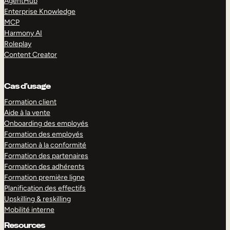
AgentHub
Enterprise Knowledge
MCP
Harmony AI
Roleplay
Content Creator
Cas d’usage
Formation client
Aide à la vente
Onboarding des employés
Formation des employés
Formation à la conformité
Formation des partenaires
Formation des adhérents
Formation première ligne
Planification des effectifs
Upskilling & reskilling
Mobilité interne
Resources