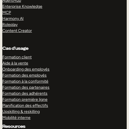
AgentHub
Enterprise Knowledge
MCP
Harmony AI
Roleplay
Content Creator
Cas d’usage
Formation client
Aide à la vente
Onboarding des employés
Formation des employés
Formation à la conformité
Formation des partenaires
Formation des adhérents
Formation première ligne
Planification des effectifs
Upskilling & reskilling
Mobilité interne
Resources