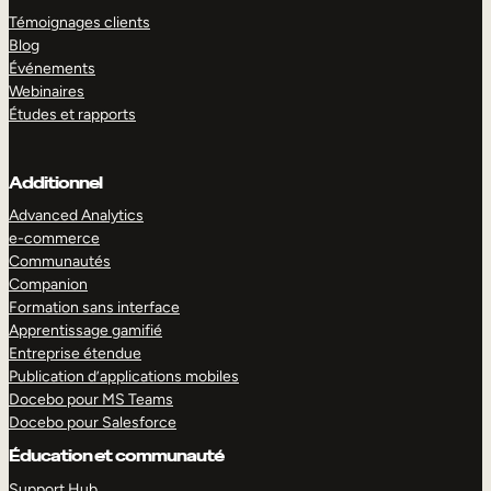
Témoignages clients
Blog
Événements
Webinaires
Études et rapports
Additionnel
Advanced Analytics
e-commerce
Communautés
Companion
Formation sans interface
Apprentissage gamifié
Entreprise étendue
Publication d’applications mobiles
Docebo pour MS Teams
Docebo pour Salesforce
Éducation et communauté
Support Hub