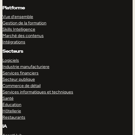
Platforme
Vue d’ensemble
Gestion de la formation
Skills Intelligence
Marché des contenus
Intégrations
Secteurs
Logiciels
Industrie manufacturiere
Services financiers
Secteur publique
Commerce de détail
Services informatiques et techniques
Santé
Éducation
Hôtellerie
Restaurants
IA