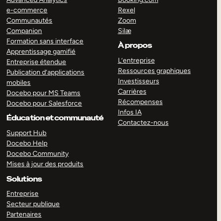
e-commerce
Rexel
Communautés
Zoom
Companion
Silæ
Formation sans interface
À propos
Apprentissage gamifié
L’entreprise
Entreprise étendue
Ressources graphiques
Publication d’applications
Investisseurs
mobiles
Carrières
Docebo pour MS Teams
Récompenses
Docebo pour Salesforce
Infos IA
Éducation et communauté
Contactez-nous
Support Hub
Docebo Help
Docebo Community
Mises à jour des produits
Solutions
Entreprise
Secteur publique
Partenaires