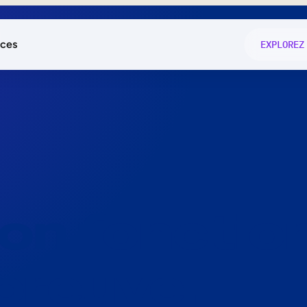
ces
EXPLOREZ
és
on fonctio
té
e
 preuve.