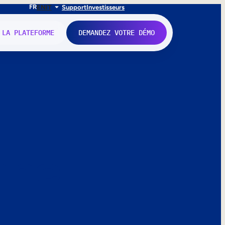
FR
EN
IT
Support
Investisseurs
 LA PLATEFORME
DEMANDEZ VOTRE DÉMO
nne.