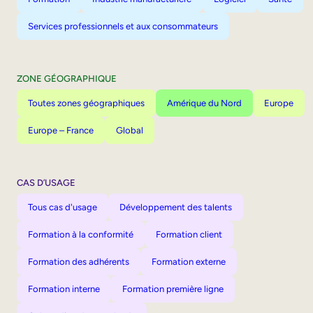
Services professionnels et aux consommateurs
ZONE GÉOGRAPHIQUE
Toutes zones géographiques
Amérique du Nord
Europe
Europe – France
Global
CAS D’USAGE
Tous cas d'usage
Développement des talents
Formation à la conformité
Formation client
Formation des adhérents
Formation externe
Formation interne
Formation première ligne