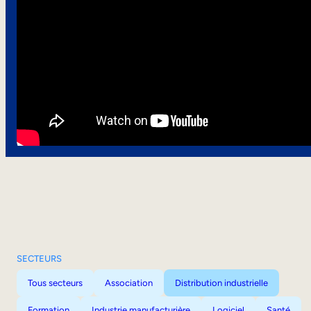
SECTEURS
Tous secteurs
Association
Distribution industrielle
Formation
Industrie manufacturière
Logiciel
Santé