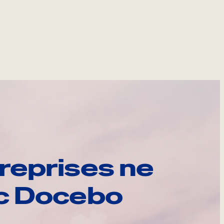
reprises ne
ec Docebo