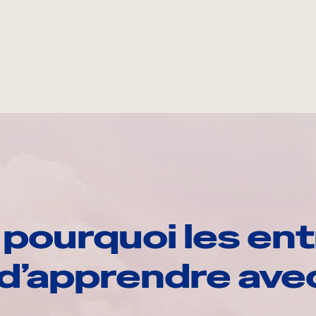
pourquoi les ent
d’apprendre av