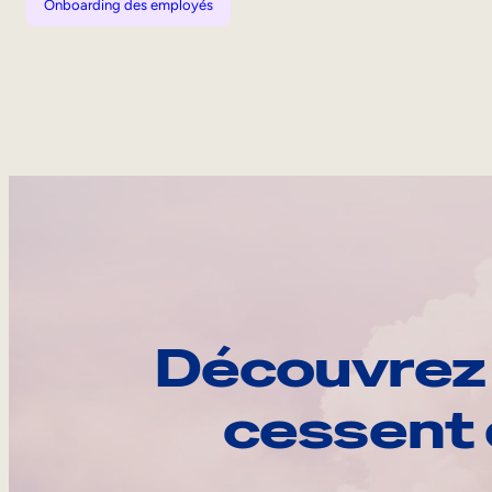
Onboarding des employés
Découvrez 
cessent 