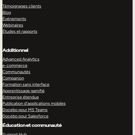
Témoignages clients
Blog
Événements
Webinaires
Études et rapports
Additionnel
Advanced Analytics
e-commerce
Communautés
Companion
Formation sans interface
Apprentissage gamifié
Entreprise étendue
Publication d’applications mobiles
Docebo pour MS Teams
Docebo pour Salesforce
Éducation et communauté
Support Hub