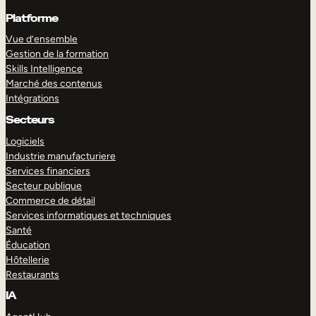
Platforme
Vue d’ensemble
Gestion de la formation
Skills Intelligence
Marché des contenus
Intégrations
Secteurs
Logiciels
Industrie manufacturiere
Services financiers
Secteur publique
Commerce de détail
Services informatiques et techniques
Santé
Éducation
Hôtellerie
Restaurants
IA