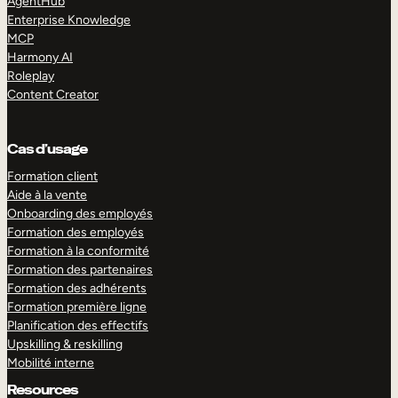
AgentHub
Enterprise Knowledge
MCP
Harmony AI
Roleplay
Content Creator
Cas d’usage
Formation client
Aide à la vente
Onboarding des employés
Formation des employés
Formation à la conformité
Formation des partenaires
Formation des adhérents
Formation première ligne
Planification des effectifs
Upskilling & reskilling
Mobilité interne
Resources