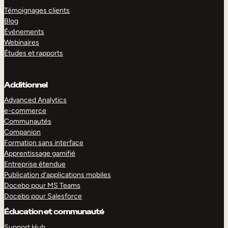
Témoignages clients
Blog
Événements
Webinaires
Études et rapports
Additionnel
Advanced Analytics
e-commerce
Communautés
Companion
Formation sans interface
Apprentissage gamifié
Entreprise étendue
Publication d’applications mobiles
Docebo pour MS Teams
Docebo pour Salesforce
Éducation et communauté
Support Hub