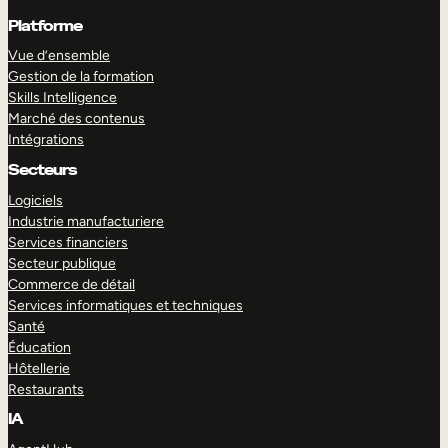
Platforme
Vue d’ensemble
Gestion de la formation
Skills Intelligence
Marché des contenus
Intégrations
Secteurs
Logiciels
Industrie manufacturiere
Services financiers
Secteur publique
Commerce de détail
Services informatiques et techniques
Santé
Éducation
Hôtellerie
Restaurants
IA