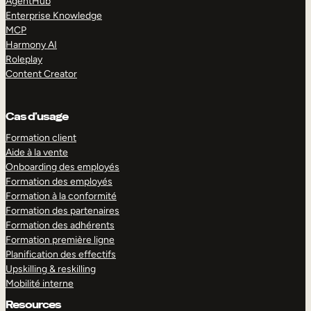
AgentHub
Enterprise Knowledge
MCP
Harmony AI
Roleplay
Content Creator
Cas d’usage
Formation client
Aide à la vente
Onboarding des employés
Formation des employés
Formation à la conformité
Formation des partenaires
Formation des adhérents
Formation première ligne
Planification des effectifs
Upskilling & reskilling
Mobilité interne
Resources