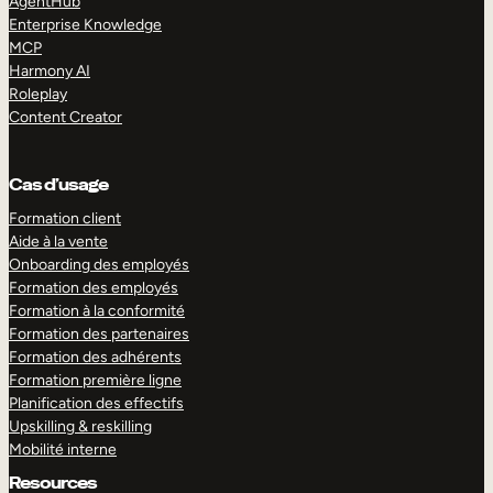
AgentHub
Enterprise Knowledge
MCP
Harmony AI
Roleplay
Content Creator
Cas d’usage
Formation client
Aide à la vente
Onboarding des employés
Formation des employés
Formation à la conformité
Formation des partenaires
Formation des adhérents
Formation première ligne
Planification des effectifs
Upskilling & reskilling
Mobilité interne
Resources