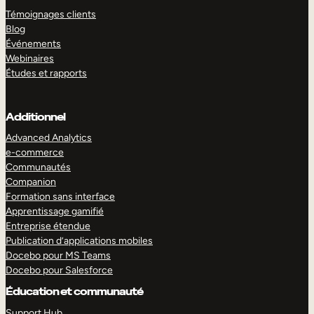
Témoignages clients
Blog
Événements
Webinaires
Études et rapports
Additionnel
Advanced Analytics
e-commerce
Communautés
Companion
Formation sans interface
Apprentissage gamifié
Entreprise étendue
Publication d’applications mobiles
Docebo pour MS Teams
Docebo pour Salesforce
Éducation et communauté
Support Hub