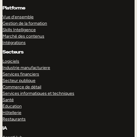
Platforme
Vue d’ensemble
Gestion de la formation
Skills Intelligence
Marché des contenus
Intégrations
Secteurs
Logiciels
Industrie manufacturiere
Services financiers
Secteur publique
Commerce de détail
Services informatiques et techniques
Santé
Éducation
Hôtellerie
Restaurants
IA