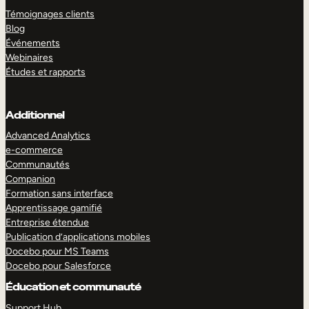
Témoignages clients
Blog
Événements
Webinaires
Études et rapports
Additionnel
Advanced Analytics
e-commerce
Communautés
Companion
Formation sans interface
Apprentissage gamifié
Entreprise étendue
Publication d’applications mobiles
Docebo pour MS Teams
Docebo pour Salesforce
Éducation et communauté
Support Hub