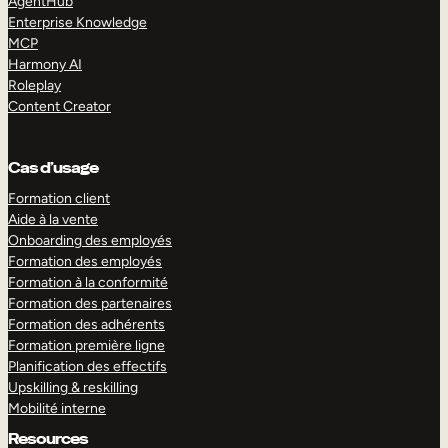
AgentHub
Enterprise Knowledge
MCP
Harmony AI
Roleplay
Content Creator
Cas d’usage
Formation client
Aide à la vente
Onboarding des employés
Formation des employés
Formation à la conformité
Formation des partenaires
Formation des adhérents
Formation première ligne
Planification des effectifs
Upskilling & reskilling
Mobilité interne
Resources