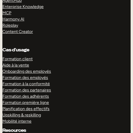
AgentHub
Enterprise Knowledge
MCP
Harmony AI
Roleplay
Content Creator
Cas d’usage
Formation client
Aide à la vente
Onboarding des employés
Formation des employés
Formation à la conformité
Formation des partenaires
Formation des adhérents
Formation première ligne
Planification des effectifs
Upskilling & reskilling
Mobilité interne
Resources