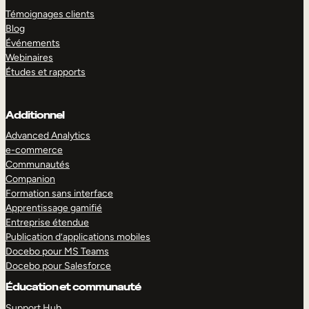
Témoignages clients
Blog
Événements
Webinaires
Études et rapports
Additionnel
Advanced Analytics
e-commerce
Communautés
Companion
Formation sans interface
Apprentissage gamifié
Entreprise étendue
Publication d’applications mobiles
Docebo pour MS Teams
Docebo pour Salesforce
Éducation et communauté
Support Hub