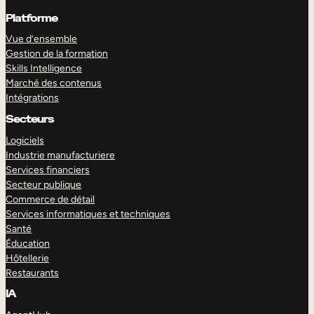
Platforme
Vue d’ensemble
Gestion de la formation
Skills Intelligence
Marché des contenus
Intégrations
Secteurs
Logiciels
Industrie manufacturiere
Services financiers
Secteur publique
Commerce de détail
Services informatiques et techniques
Santé
Éducation
Hôtellerie
Restaurants
IA