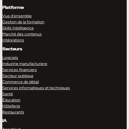
Platforme
Vue d’ensemble
Gestion de la formation
Skills Intelligence
Marché des contenus
Intégrations
Secteurs
Logiciels
Industrie manufacturiere
Services financiers
Secteur publique
Commerce de détail
Services informatiques et techniques
Santé
Éducation
Hôtellerie
Restaurants
IA