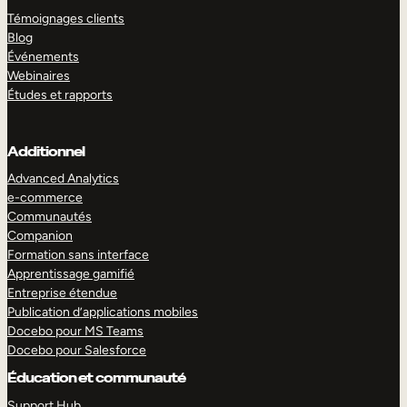
Témoignages clients
Blog
Événements
Webinaires
Études et rapports
Additionnel
Advanced Analytics
e-commerce
Communautés
Companion
Formation sans interface
Apprentissage gamifié
Entreprise étendue
Publication d’applications mobiles
Docebo pour MS Teams
Docebo pour Salesforce
Éducation et communauté
Support Hub