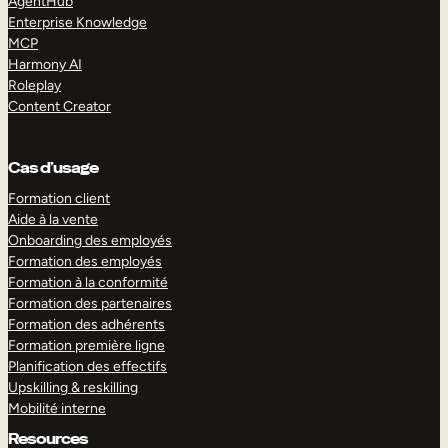
AgentHub
Enterprise Knowledge
MCP
Harmony AI
Roleplay
Content Creator
Cas d’usage
Formation client
Aide à la vente
Onboarding des employés
Formation des employés
Formation à la conformité
Formation des partenaires
Formation des adhérents
Formation première ligne
Planification des effectifs
Upskilling & reskilling
Mobilité interne
Resources