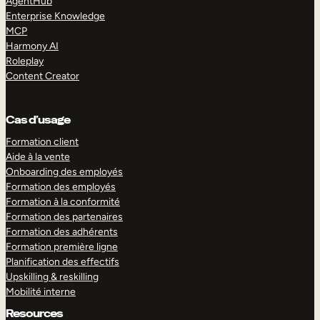
AgentHub
Enterprise Knowledge
MCP
Harmony AI
Roleplay
Content Creator
Cas d’usage
Formation client
Aide à la vente
Onboarding des employés
Formation des employés
Formation à la conformité
Formation des partenaires
Formation des adhérents
Formation première ligne
Planification des effectifs
Upskilling & reskilling
Mobilité interne
Resources