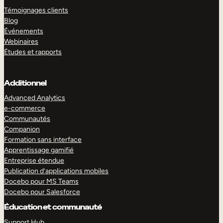
Témoignages clients
Blog
Événements
Webinaires
Études et rapports
Additionnel
Advanced Analytics
e-commerce
Communautés
Companion
Formation sans interface
Apprentissage gamifié
Entreprise étendue
Publication d’applications mobiles
Docebo pour MS Teams
Docebo pour Salesforce
Éducation et communauté
Support Hub