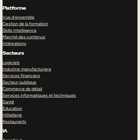
Platforme
Vue d’ensemble
Gestion de la formation
Skills Intelligence
Marché des contenus
Intégrations
Secteurs
Logiciels
Industrie manufacturiere
Services financiers
Secteur publique
Commerce de détail
Services informatiques et techniques
Santé
Éducation
Hôtellerie
Restaurants
IA