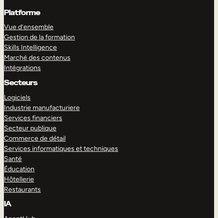
Platforme
Vue d’ensemble
Gestion de la formation
Skills Intelligence
Marché des contenus
Intégrations
Secteurs
Logiciels
Industrie manufacturiere
Services financiers
Secteur publique
Commerce de détail
Services informatiques et techniques
Santé
Éducation
Hôtellerie
Restaurants
IA