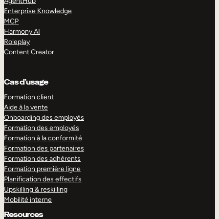
AgentHub
Enterprise Knowledge
MCP
Harmony AI
Roleplay
Content Creator
Cas d’usage
Formation client
Aide à la vente
Onboarding des employés
Formation des employés
Formation à la conformité
Formation des partenaires
Formation des adhérents
Formation première ligne
Planification des effectifs
Upskilling & reskilling
Mobilité interne
Resources