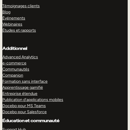
Témoignages clients
Blog
Événements
Webinaires
Études et rapports
Additionnel
Advanced Analytics
e-commerce
Communautés
Companion
Formation sans interface
Apprentissage gamifié
Entreprise étendue
Publication d’applications mobiles
Docebo pour MS Teams
Docebo pour Salesforce
Éducation et communauté
Support Hub