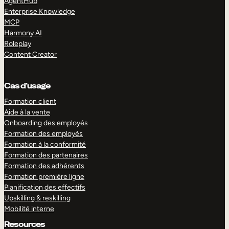
AgentHub
Enterprise Knowledge
MCP
Harmony AI
Roleplay
Content Creator
Cas d’usage
Formation client
Aide à la vente
Onboarding des employés
Formation des employés
Formation à la conformité
Formation des partenaires
Formation des adhérents
Formation première ligne
Planification des effectifs
Upskilling & reskilling
Mobilité interne
Resources