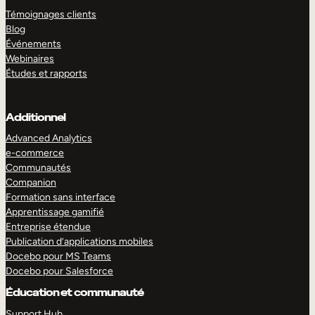
Témoignages clients
Blog
Événements
Webinaires
Études et rapports
Additionnel
Advanced Analytics
e-commerce
Communautés
Companion
Formation sans interface
Apprentissage gamifié
Entreprise étendue
Publication d’applications mobiles
Docebo pour MS Teams
Docebo pour Salesforce
Éducation et communauté
Support Hub