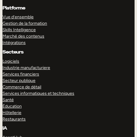
Platforme
Vue d’ensemble
Gestion de la formation
Skills Intelligence
Marché des contenus
Intégrations
Secteurs
Logiciels
Industrie manufacturiere
Services financiers
Secteur publique
Commerce de détail
Services informatiques et techniques
Santé
Éducation
Hôtellerie
Restaurants
IA