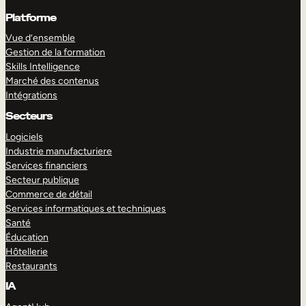
Platforme
Vue d’ensemble
Gestion de la formation
Skills Intelligence
Marché des contenus
Intégrations
Secteurs
Logiciels
Industrie manufacturiere
Services financiers
Secteur publique
Commerce de détail
Services informatiques et techniques
Santé
Éducation
Hôtellerie
Restaurants
IA