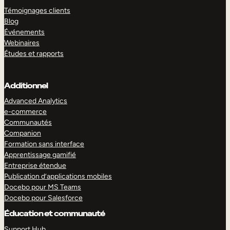
Témoignages clients
Blog
Événements
Webinaires
Études et rapports
Additionnel
Advanced Analytics
e-commerce
Communautés
Companion
Formation sans interface
Apprentissage gamifié
Entreprise étendue
Publication d’applications mobiles
Docebo pour MS Teams
Docebo pour Salesforce
Éducation et communauté
Support Hub