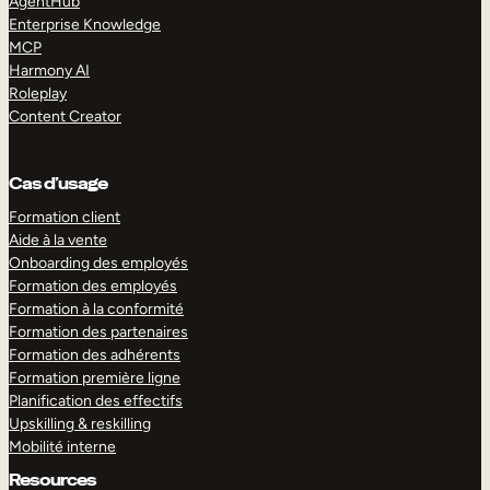
AgentHub
Enterprise Knowledge
MCP
Harmony AI
Roleplay
Content Creator
Cas d’usage
Formation client
Aide à la vente
Onboarding des employés
Formation des employés
Formation à la conformité
Formation des partenaires
Formation des adhérents
Formation première ligne
Planification des effectifs
Upskilling & reskilling
Mobilité interne
Resources