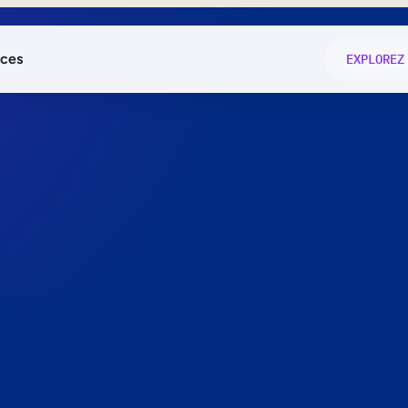
ces
EXPLOREZ
és
on fonctio
té
e
 preuve.