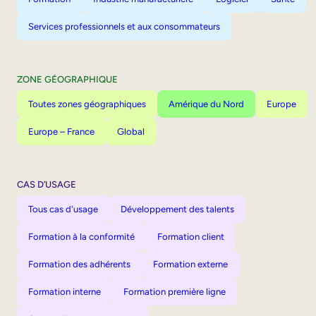
Services professionnels et aux consommateurs
ZONE GÉOGRAPHIQUE
Toutes zones géographiques
Amérique du Nord
Europe
Europe – France
Global
CAS D’USAGE
Tous cas d'usage
Développement des talents
Formation à la conformité
Formation client
Formation des adhérents
Formation externe
Formation interne
Formation première ligne