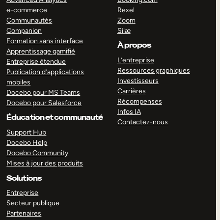
e-commerce
Rexel
Communautés
Zoom
Companion
Silæ
Formation sans interface
À propos
Apprentissage gamifié
L’entreprise
Entreprise étendue
Ressources graphiques
Publication d’applications
Investisseurs
mobiles
Carrières
Docebo pour MS Teams
Récompenses
Docebo pour Salesforce
Infos IA
Éducation et communauté
Contactez-nous
Support Hub
Docebo Help
Docebo Community
Mises à jour des produits
Solutions
Entreprise
Secteur publique
Partenaires