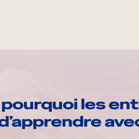
pourquoi les ent
d’apprendre av