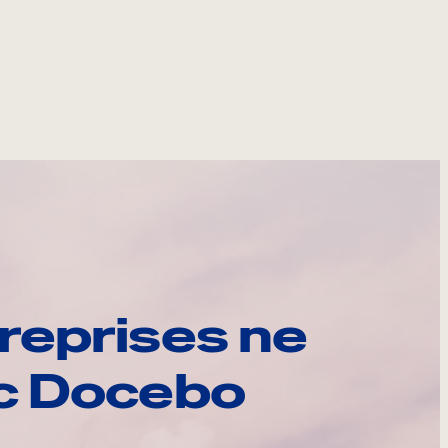
reprises ne
ec Docebo