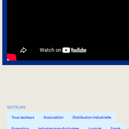
SECTEURS
Tous secteurs
Association
Distribution industrielle
Formation
Industrie manufacturière
Logiciel
Santé