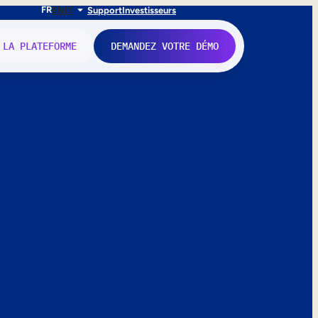
FR
EN
IT
Support
Investisseurs
 LA PLATEFORME
DEMANDEZ VOTRE DÉMO
nne.