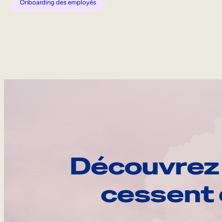
Onboarding des employés
Découvrez 
cessent 