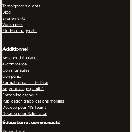
Témoignages clients
Blog
Événements
Webinaires
Études et rapports
Additionnel
Advanced Analytics
e-commerce
Communautés
Companion
Formation sans interface
Apprentissage gamifié
Entreprise étendue
Publication d’applications mobiles
Docebo pour MS Teams
Docebo pour Salesforce
Éducation et communauté
Support Hub