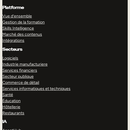
Platforme
Vue d’ensemble
Gestion de la formation
Skills Intelligence
Marché des contenus
Intégrations
Secteurs
Logiciels
Industrie manufacturiere
Services financiers
Secteur publique
Commerce de détail
Services informatiques et techniques
Santé
Éducation
Hôtellerie
Restaurants
IA