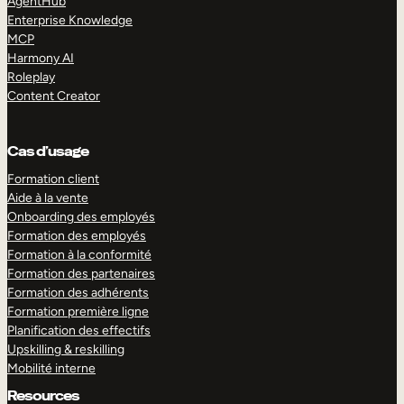
AgentHub
Enterprise Knowledge
MCP
Harmony AI
Roleplay
Content Creator
Cas d’usage
Formation client
Aide à la vente
Onboarding des employés
Formation des employés
Formation à la conformité
Formation des partenaires
Formation des adhérents
Formation première ligne
Planification des effectifs
Upskilling & reskilling
Mobilité interne
Resources