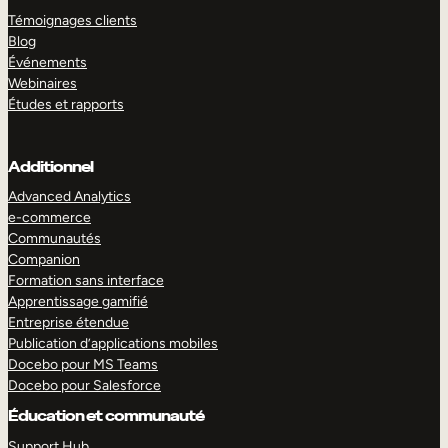
Témoignages clients
Blog
Événements
Webinaires
Études et rapports
Additionnel
Advanced Analytics
e-commerce
Communautés
Companion
Formation sans interface
Apprentissage gamifié
Entreprise étendue
Publication d’applications mobiles
Docebo pour MS Teams
Docebo pour Salesforce
Éducation et communauté
Support Hub