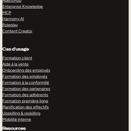
AgentHub
Enterprise Knowledge
MCP
Harmony AI
Roleplay
Content Creator
Cas d’usage
Formation client
Aide à la vente
Onboarding des employés
Formation des employés
Formation à la conformité
Formation des partenaires
Formation des adhérents
Formation première ligne
Planification des effectifs
Upskilling & reskilling
Mobilité interne
Resources