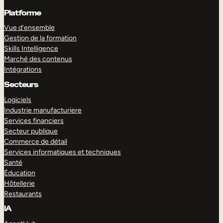
Platforme
Vue d’ensemble
Gestion de la formation
Skills Intelligence
Marché des contenus
Intégrations
Secteurs
Logiciels
Industrie manufacturiere
Services financiers
Secteur publique
Commerce de détail
Services informatiques et techniques
Santé
Éducation
Hôtellerie
Restaurants
IA