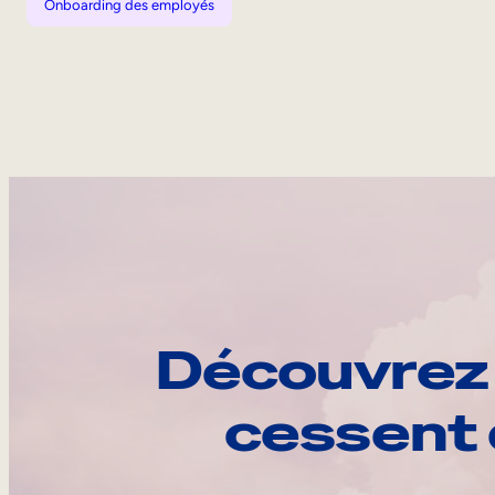
Onboarding des employés
Découvrez 
cessent 