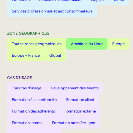
Services professionnels et aux consommateurs
ZONE GÉOGRAPHIQUE
Toutes zones géographiques
Amérique du Nord
Europe
Europe – France
Global
CAS D’USAGE
Tous cas d'usage
Développement des talents
Formation à la conformité
Formation client
Formation des adhérents
Formation externe
Formation interne
Formation première ligne