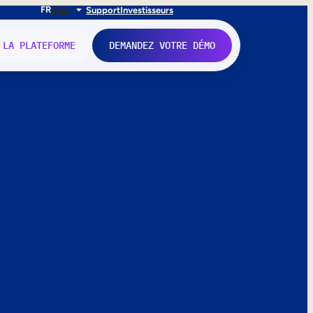
FR
EN
IT
Support
Investisseurs
 LA PLATEFORME
DEMANDEZ VOTRE DÉMO
nne.