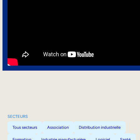
SECTEURS
Tous secteurs
Association
Distribution industrielle
Formation
Industrie manufacturière
Logiciel
Santé