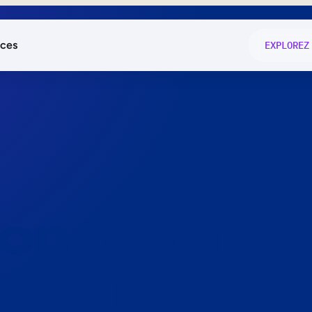
ces
EXPLOREZ
és
on fonctio
té
e
 preuve.