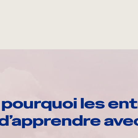
pourquoi les ent
d’apprendre av