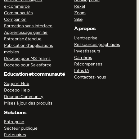
e-commerce
Rexel
Communautés
Zoom
Companion
Silæ
Formation sans interface
À propos
Apprentissage gamifié
L’entreprise
Entreprise étendue
Ressources graphiques
Publication d’applications
Investisseurs
mobiles
Carrières
Docebo pour MS Teams
Récompenses
Docebo pour Salesforce
Infos IA
Éducation et communauté
Contactez-nous
Support Hub
Docebo Help
Docebo Community
Mises à jour des produits
Solutions
Entreprise
Secteur publique
Partenaires