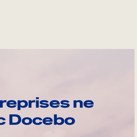
reprises ne
ec Docebo