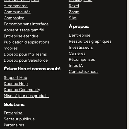
e-commerce
Rexel
Communautés
Zoom
Companion
Silæ
Formation sans interface
À propos
Apprentissage gamifié
L’entreprise
Entreprise étendue
Ressources graphiques
Publication d’applications
Investisseurs
mobiles
Carrières
Docebo pour MS Teams
Récompenses
Docebo pour Salesforce
Infos IA
Éducation et communauté
Contactez-nous
Support Hub
Docebo Help
Docebo Community
Mises à jour des produits
Solutions
Entreprise
Secteur publique
Partenaires