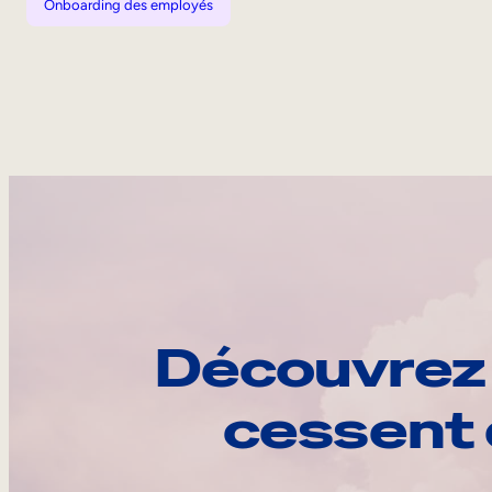
Onboarding des employés
Découvrez 
cessent 