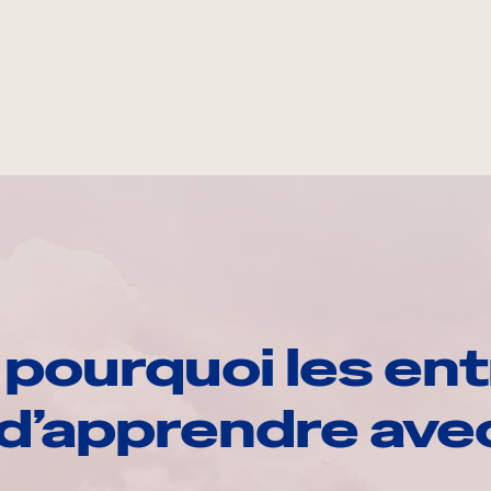
pourquoi les ent
d’apprendre av