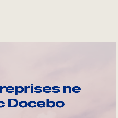
reprises ne
ec Docebo