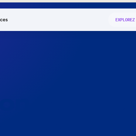
ces
EXPLOREZ
és
on fonctio
té
e
 preuve.