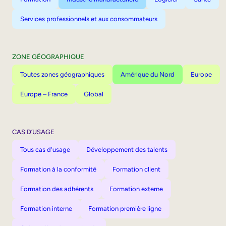
Services professionnels et aux consommateurs
ZONE GÉOGRAPHIQUE
Toutes zones géographiques
Amérique du Nord
Europe
Europe – France
Global
CAS D’USAGE
Tous cas d'usage
Développement des talents
Formation à la conformité
Formation client
Formation des adhérents
Formation externe
Formation interne
Formation première ligne