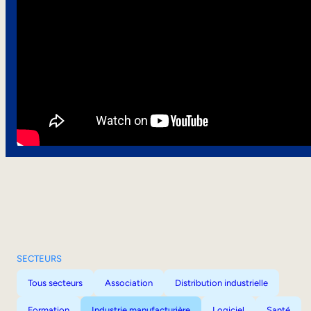
SECTEURS
Tous secteurs
Association
Distribution industrielle
Formation
Industrie manufacturière
Logiciel
Santé