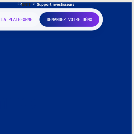
FR
EN
IT
Support
Investisseurs
 LA PLATEFORME
DEMANDEZ VOTRE DÉMO
nne.