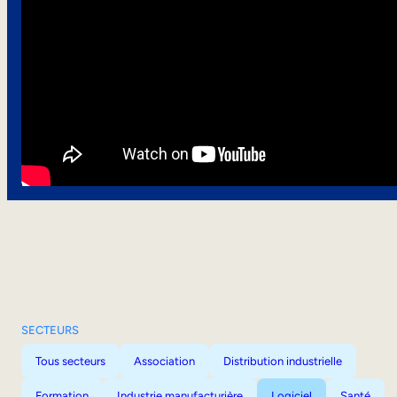
SECTEURS
Tous secteurs
Association
Distribution industrielle
Formation
Industrie manufacturière
Logiciel
Santé