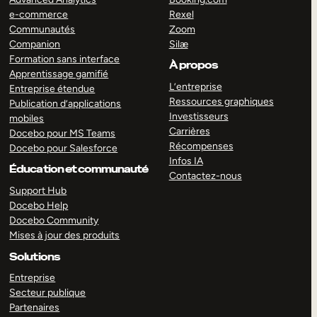
e-commerce
Rexel
Communautés
Zoom
Companion
Silæ
Formation sans interface
À propos
Apprentissage gamifié
L’entreprise
Entreprise étendue
Ressources graphiques
Publication d’applications
Investisseurs
mobiles
Carrières
Docebo pour MS Teams
Récompenses
Docebo pour Salesforce
Infos IA
Éducation et communauté
Contactez-nous
Support Hub
Docebo Help
Docebo Community
Mises à jour des produits
Solutions
Entreprise
Secteur publique
Partenaires