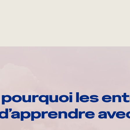
pourquoi les ent
d’apprendre av