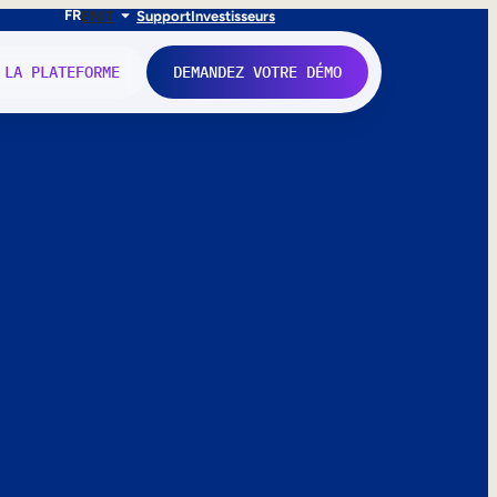
FR
EN
IT
Support
Investisseurs
 LA PLATEFORME
DEMANDEZ VOTRE DÉMO
nne.