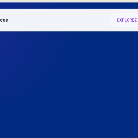
ces
EXPLOREZ
és
on fonctio
té
e
 preuve.