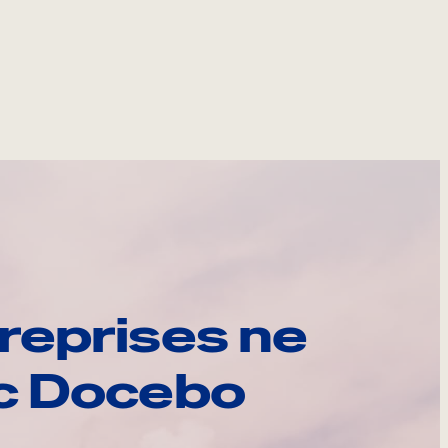
reprises ne
ec Docebo