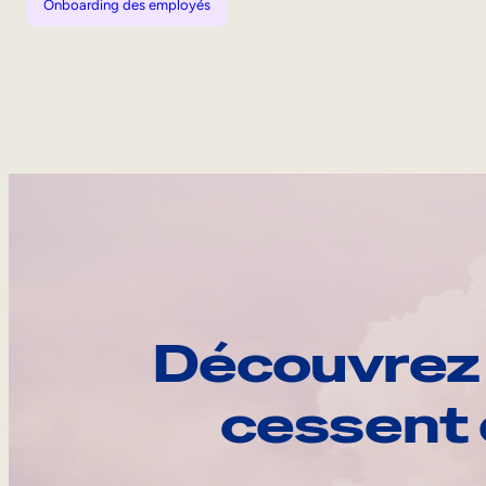
Onboarding des employés
Découvrez 
cessent 