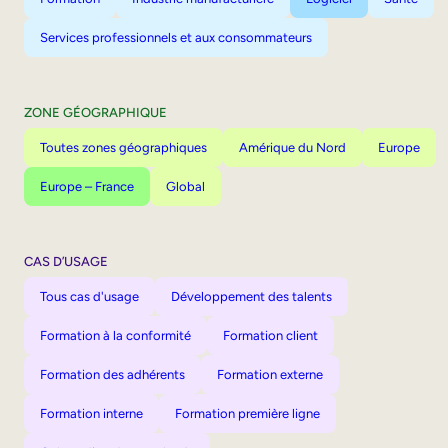
Services professionnels et aux consommateurs
ZONE GÉOGRAPHIQUE
Toutes zones géographiques
Amérique du Nord
Europe
Europe – France
Global
CAS D’USAGE
Tous cas d'usage
Développement des talents
Formation à la conformité
Formation client
Formation des adhérents
Formation externe
Formation interne
Formation première ligne