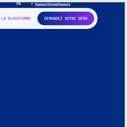
FR
EN
IT
Support
Investisseurs
 LA PLATEFORME
DEMANDEZ VOTRE DÉMO
nne.