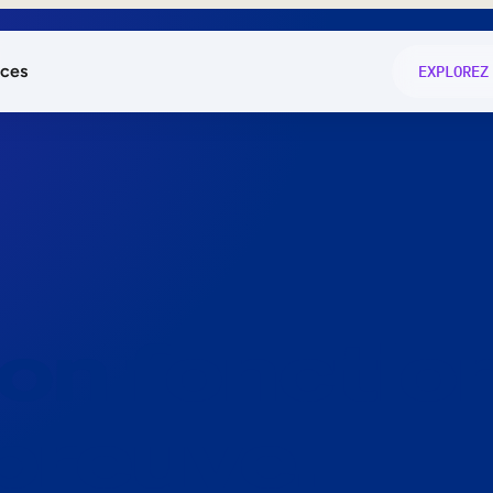
ces
EXPLOREZ
és
on fonctio
té
e
 preuve.