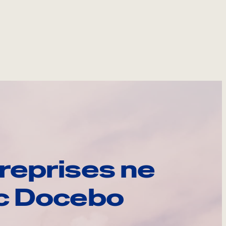
reprises ne
ec Docebo