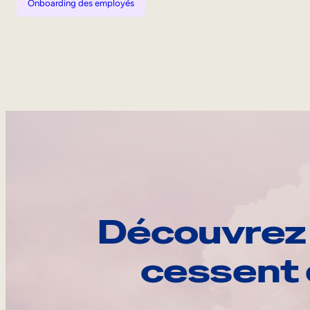
Onboarding des employés
Découvrez 
cessent 