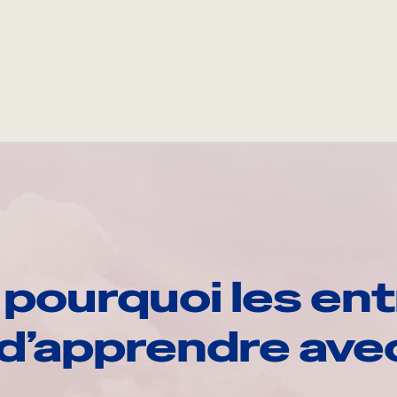
pourquoi les ent
d’apprendre av