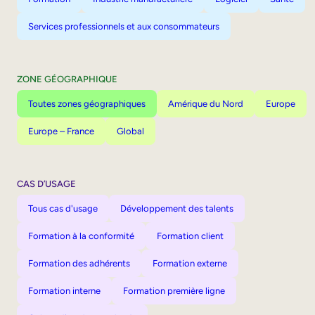
Services professionnels et aux consommateurs
ZONE GÉOGRAPHIQUE
Toutes zones géographiques
Amérique du Nord
Europe
Europe – France
Global
CAS D’USAGE
Tous cas d'usage
Développement des talents
Formation à la conformité
Formation client
Formation des adhérents
Formation externe
Formation interne
Formation première ligne