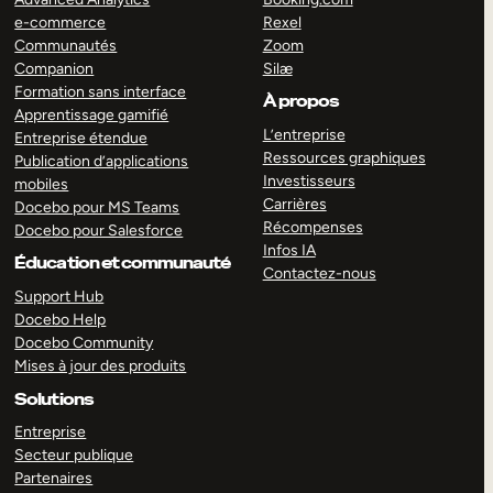
e-commerce
Rexel
Communautés
Zoom
Companion
Silæ
Formation sans interface
À propos
Apprentissage gamifié
L’entreprise
Entreprise étendue
Ressources graphiques
Publication d’applications
Investisseurs
mobiles
Carrières
Docebo pour MS Teams
Récompenses
Docebo pour Salesforce
Infos IA
Éducation et communauté
Contactez-nous
Support Hub
Docebo Help
Docebo Community
Mises à jour des produits
Solutions
Entreprise
Secteur publique
Partenaires