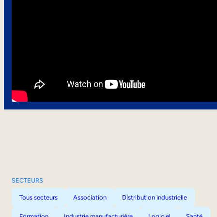
SECTEURS
Tous secteurs
Association
Distribution industrielle
Formation
Industrie manufacturière
Logiciel
Santé