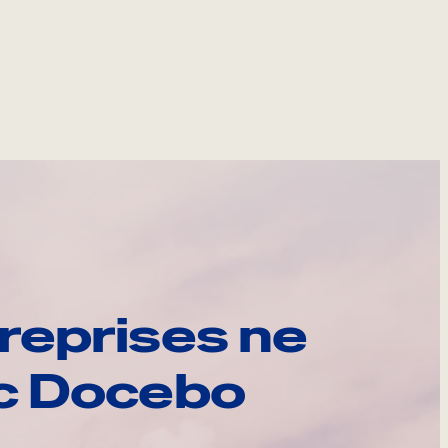
reprises ne
ec Docebo