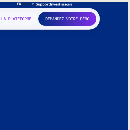
FR
EN
IT
Support
Investisseurs
 LA PLATEFORME
DEMANDEZ VOTRE DÉMO
nne.