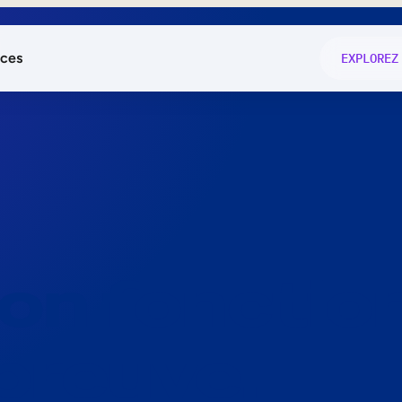
ces
EXPLOREZ
és
on fonctio
té
e
 preuve.