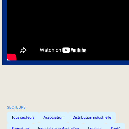
SECTEURS
Tous secteurs
Association
Distribution industrielle
Formation
Industrie manufacturière
Logiciel
Santé