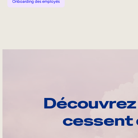
Onboarding des employés
Découvrez 
cessent 