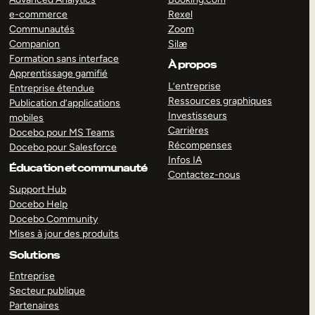
e-commerce
Rexel
Communautés
Zoom
Companion
Silæ
Formation sans interface
À propos
Apprentissage gamifié
L’entreprise
Entreprise étendue
Ressources graphiques
Publication d’applications
Investisseurs
mobiles
Carrières
Docebo pour MS Teams
Récompenses
Docebo pour Salesforce
Infos IA
Éducation et communauté
Contactez-nous
Support Hub
Docebo Help
Docebo Community
Mises à jour des produits
Solutions
Entreprise
Secteur publique
Partenaires