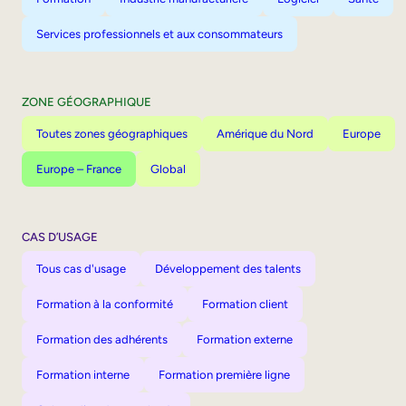
Services professionnels et aux consommateurs
ZONE GÉOGRAPHIQUE
Toutes zones géographiques
Amérique du Nord
Europe
Europe – France
Global
CAS D’USAGE
Tous cas d'usage
Développement des talents
Formation à la conformité
Formation client
Formation des adhérents
Formation externe
Formation interne
Formation première ligne