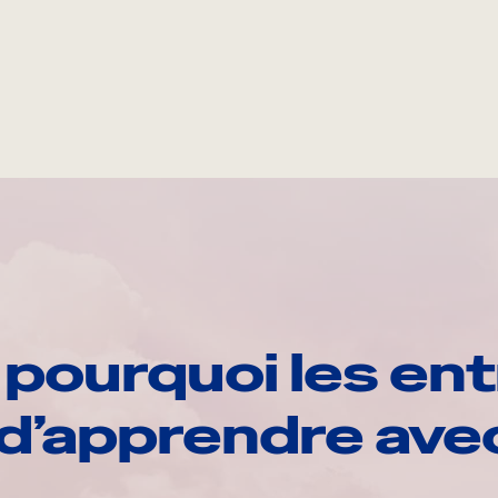
pourquoi les ent
d’apprendre av