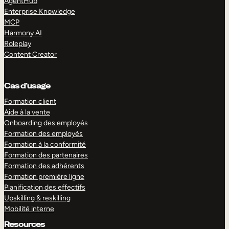
AgentHub
Enterprise Knowledge
MCP
Harmony AI
Roleplay
Content Creator
Cas d’usage
Formation client
Aide à la vente
Onboarding des employés
Formation des employés
Formation à la conformité
Formation des partenaires
Formation des adhérents
Formation première ligne
Planification des effectifs
Upskilling & reskilling
Mobilité interne
Resources