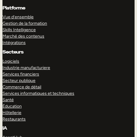
Platforme
Vue d’ensemble
Gestion de la formation
Skills Intelligence
Marché des contenus
Intégrations
Secteurs
Logiciels
Industrie manufacturiere
Services financiers
Secteur publique
Commerce de détail
Services informatiques et techniques
Santé
Éducation
Hôtellerie
Restaurants
IA