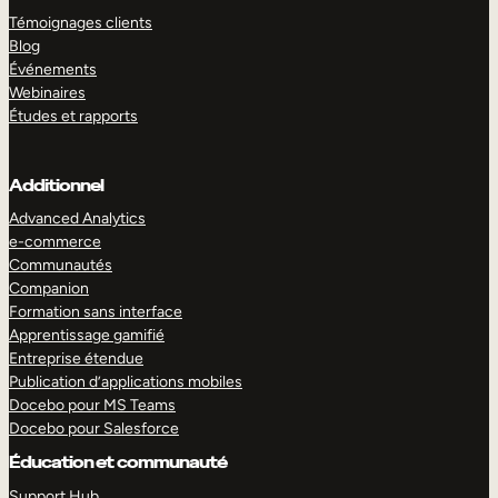
Témoignages clients
Blog
Événements
Webinaires
Études et rapports
Additionnel
Advanced Analytics
e-commerce
Communautés
Companion
Formation sans interface
Apprentissage gamifié
Entreprise étendue
Publication d’applications mobiles
Docebo pour MS Teams
Docebo pour Salesforce
Éducation et communauté
Support Hub