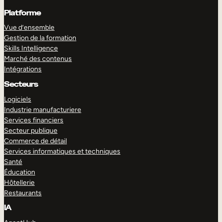
Platforme
Vue d’ensemble
Gestion de la formation
Skills Intelligence
Marché des contenus
Intégrations
Secteurs
Logiciels
Industrie manufacturiere
Services financiers
Secteur publique
Commerce de détail
Services informatiques et techniques
Santé
Éducation
Hôtellerie
Restaurants
IA