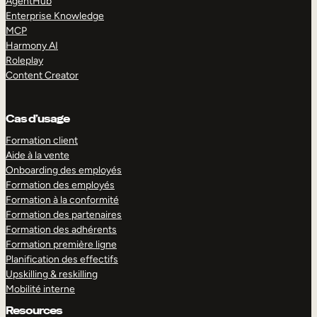
AgentHub
Enterprise Knowledge
MCP
Harmony AI
Roleplay
Content Creator
Cas d’usage
Formation client
Aide à la vente
Onboarding des employés
Formation des employés
Formation à la conformité
Formation des partenaires
Formation des adhérents
Formation première ligne
Planification des effectifs
Upskilling & reskilling
Mobilité interne
Resources