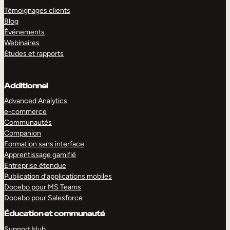
Témoignages clients
Blog
Événements
Webinaires
Études et rapports
Additionnel
Advanced Analytics
e-commerce
Communautés
Companion
Formation sans interface
Apprentissage gamifié
Entreprise étendue
Publication d’applications mobiles
Docebo pour MS Teams
Docebo pour Salesforce
Éducation et communauté
Support Hub