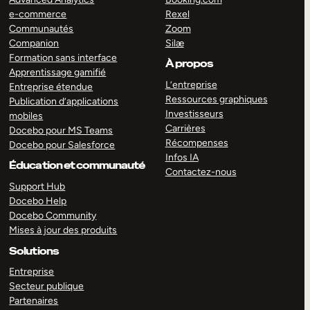
e-commerce
Rexel
Communautés
Zoom
Companion
Silæ
Formation sans interface
À propos
Apprentissage gamifié
L’entreprise
Entreprise étendue
Ressources graphiques
Publication d’applications
Investisseurs
mobiles
Carrières
Docebo pour MS Teams
Récompenses
Docebo pour Salesforce
Infos IA
Éducation et communauté
Contactez-nous
Support Hub
Docebo Help
Docebo Community
Mises à jour des produits
Solutions
Entreprise
Secteur publique
Partenaires