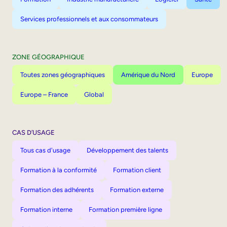
Services professionnels et aux consommateurs
ZONE GÉOGRAPHIQUE
Toutes zones géographiques
Amérique du Nord
Europe
Europe – France
Global
CAS D’USAGE
Tous cas d'usage
Développement des talents
Formation à la conformité
Formation client
Formation des adhérents
Formation externe
Formation interne
Formation première ligne