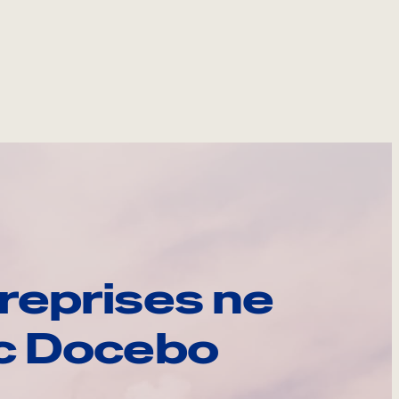
reprises ne
ec Docebo