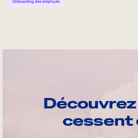
Onboarding des employés
Découvrez 
cessent 