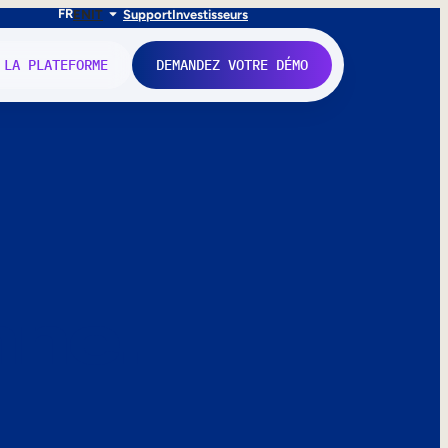
FR
EN
IT
Support
Investisseurs
 LA PLATEFORME
DEMANDEZ VOTRE DÉMO
nne.