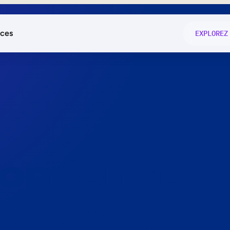
ces
EXPLOREZ
és
on fonctio
té
e
 preuve.