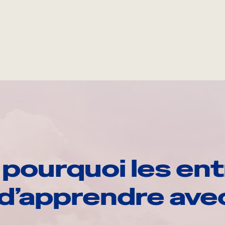
pourquoi les ent
d’apprendre av