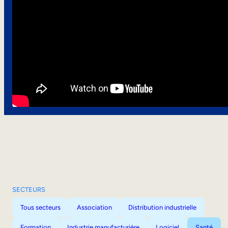
SECTEURS
Tous secteurs
Association
Distribution industrielle
Formation
Industrie manufacturière
Logiciel
Santé