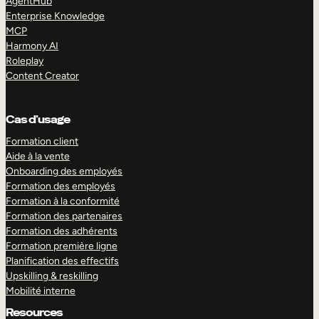
AgentHub
Enterprise Knowledge
MCP
Harmony AI
Roleplay
Content Creator
Cas d’usage
Formation client
Aide à la vente
Onboarding des employés
Formation des employés
Formation à la conformité
Formation des partenaires
Formation des adhérents
Formation première ligne
Planification des effectifs
Upskilling & reskilling
Mobilité interne
Resources