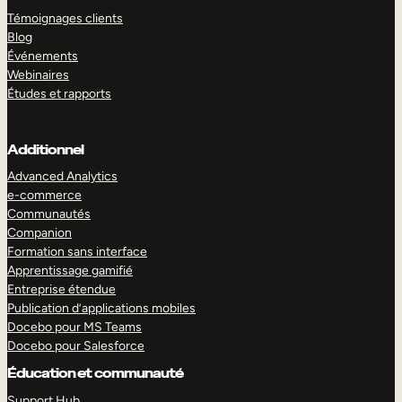
Témoignages clients
Blog
Événements
Webinaires
Études et rapports
Additionnel
Advanced Analytics
e-commerce
Communautés
Companion
Formation sans interface
Apprentissage gamifié
Entreprise étendue
Publication d’applications mobiles
Docebo pour MS Teams
Docebo pour Salesforce
Éducation et communauté
Support Hub