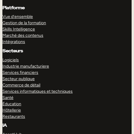
Platforme
Vue d’ensemble
Gestion de la formation
Skills Intelligence
Marché des contenus
Intégrations
Secteurs
Logiciels
Industrie manufacturiere
Services financiers
Secteur publique
Commerce de détail
Services informatiques et techniques
Santé
Éducation
Hôtellerie
Restaurants
IA