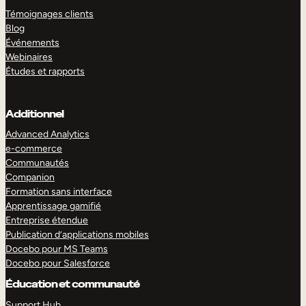
Témoignages clients
Blog
Événements
Webinaires
Études et rapports
Additionnel
Advanced Analytics
e-commerce
Communautés
Companion
Formation sans interface
Apprentissage gamifié
Entreprise étendue
Publication d’applications mobiles
Docebo pour MS Teams
Docebo pour Salesforce
Éducation et communauté
Support Hub