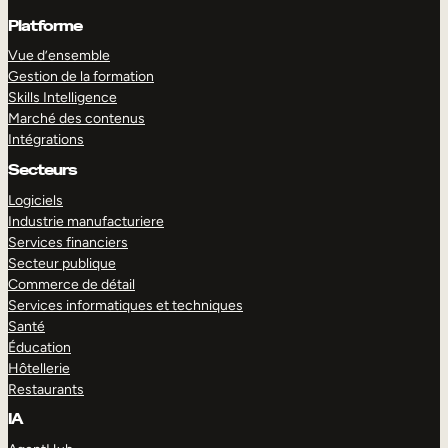
Platforme
Vue d’ensemble
Gestion de la formation
Skills Intelligence
Marché des contenus
Intégrations
Secteurs
Logiciels
Industrie manufacturiere
Services financiers
Secteur publique
Commerce de détail
Services informatiques et techniques
Santé
Éducation
Hôtellerie
Restaurants
IA