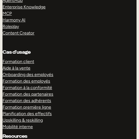
AgentHub
Enterprise Knowledge
MCP
Harmony AI
Roleplay
Content Creator
Cas d’usage
Formation client
Aide à la vente
Onboarding des employés
Formation des employés
Formation à la conformité
Formation des partenaires
Formation des adhérents
Formation première ligne
Planification des effectifs
Upskilling & reskilling
Mobilité interne
Resources