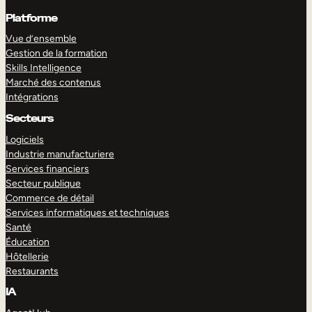
Platforme
Vue d’ensemble
Gestion de la formation
Skills Intelligence
Marché des contenus
Intégrations
Secteurs
Logiciels
Industrie manufacturiere
Services financiers
Secteur publique
Commerce de détail
Services informatiques et techniques
Santé
Éducation
Hôtellerie
Restaurants
IA