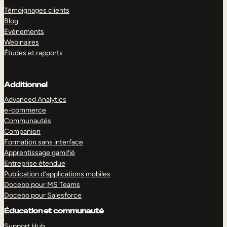
Témoignages clients
Blog
Événements
Webinaires
Études et rapports
Additionnel
Advanced Analytics
e-commerce
Communautés
Companion
Formation sans interface
Apprentissage gamifié
Entreprise étendue
Publication d’applications mobiles
Docebo pour MS Teams
Docebo pour Salesforce
Éducation et communauté
Support Hub