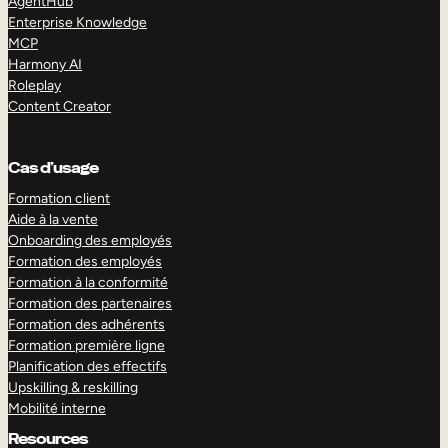
AgentHub
Enterprise Knowledge
MCP
Harmony AI
Roleplay
Content Creator
Cas d’usage
Formation client
Aide à la vente
Onboarding des employés
Formation des employés
Formation à la conformité
Formation des partenaires
Formation des adhérents
Formation première ligne
Planification des effectifs
Upskilling & reskilling
Mobilité interne
Resources