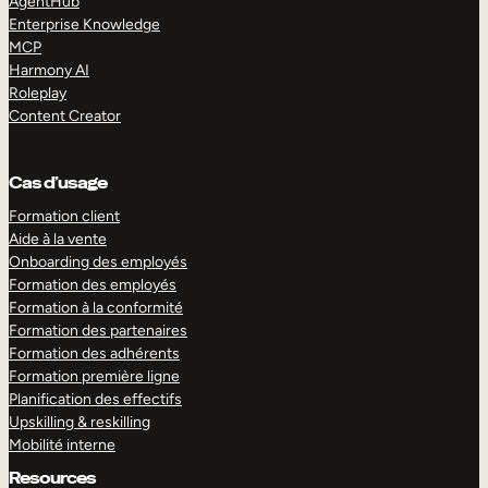
AgentHub
Enterprise Knowledge
MCP
Harmony AI
Roleplay
Content Creator
Cas d’usage
Formation client
Aide à la vente
Onboarding des employés
Formation des employés
Formation à la conformité
Formation des partenaires
Formation des adhérents
Formation première ligne
Planification des effectifs
Upskilling & reskilling
Mobilité interne
Resources