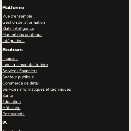
Platforme
Vue d’ensemble
Gestion de la formation
Skills Intelligence
Marché des contenus
Intégrations
Secteurs
Logiciels
Industrie manufacturiere
Services financiers
Secteur publique
Commerce de détail
Services informatiques et techniques
Santé
Éducation
Hôtellerie
Restaurants
IA