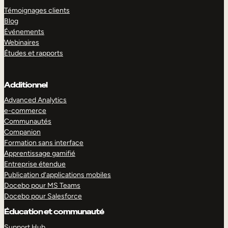
Témoignages clients
Blog
Événements
Webinaires
Études et rapports
Additionnel
Advanced Analytics
e-commerce
Communautés
Companion
Formation sans interface
Apprentissage gamifié
Entreprise étendue
Publication d’applications mobiles
Docebo pour MS Teams
Docebo pour Salesforce
Éducation et communauté
Support Hub