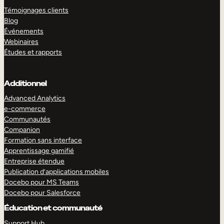
Témoignages clients
Blog
Événements
Webinaires
Études et rapports
Additionnel
Advanced Analytics
e-commerce
Communautés
Companion
Formation sans interface
Apprentissage gamifié
Entreprise étendue
Publication d’applications mobiles
Docebo pour MS Teams
Docebo pour Salesforce
Éducation et communauté
Support Hub