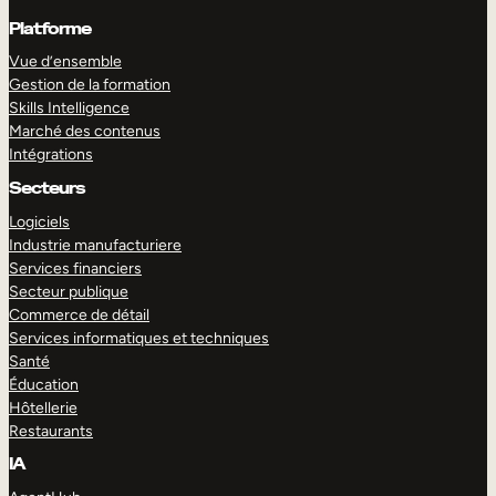
Platforme
Vue d’ensemble
Gestion de la formation
Skills Intelligence
Marché des contenus
Intégrations
Secteurs
Logiciels
Industrie manufacturiere
Services financiers
Secteur publique
Commerce de détail
Services informatiques et techniques
Santé
Éducation
Hôtellerie
Restaurants
IA