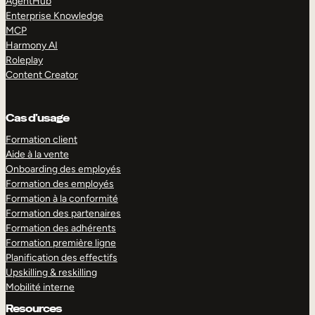
AgentHub
Enterprise Knowledge
MCP
Harmony AI
Roleplay
Content Creator
Cas d’usage
Formation client
Aide à la vente
Onboarding des employés
Formation des employés
Formation à la conformité
Formation des partenaires
Formation des adhérents
Formation première ligne
Planification des effectifs
Upskilling & reskilling
Mobilité interne
Resources