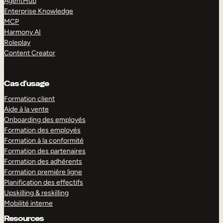
AgentHub
Enterprise Knowledge
MCP
Harmony AI
Roleplay
Content Creator
Cas d’usage
Formation client
Aide à la vente
Onboarding des employés
Formation des employés
Formation à la conformité
Formation des partenaires
Formation des adhérents
Formation première ligne
Planification des effectifs
Upskilling & reskilling
Mobilité interne
Resources