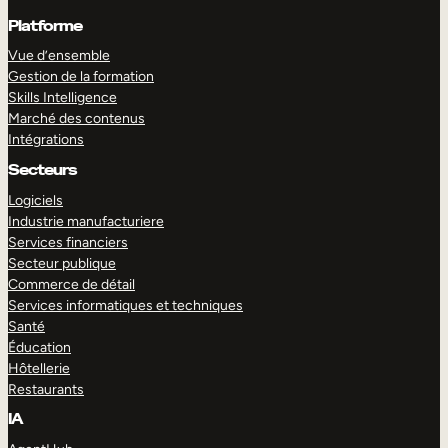
Platforme
Vue d’ensemble
Gestion de la formation
Skills Intelligence
Marché des contenus
Intégrations
Secteurs
Logiciels
Industrie manufacturiere
Services financiers
Secteur publique
Commerce de détail
Services informatiques et techniques
Santé
Éducation
Hôtellerie
Restaurants
IA