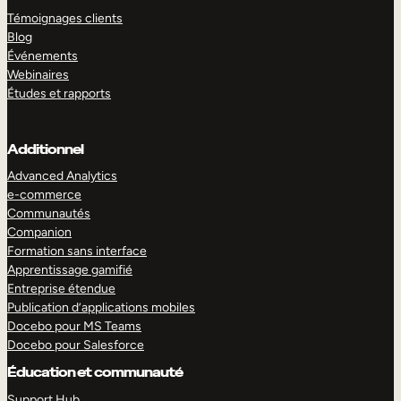
Témoignages clients
Blog
Événements
Webinaires
Études et rapports
Additionnel
Advanced Analytics
e-commerce
Communautés
Companion
Formation sans interface
Apprentissage gamifié
Entreprise étendue
Publication d’applications mobiles
Docebo pour MS Teams
Docebo pour Salesforce
Éducation et communauté
Support Hub